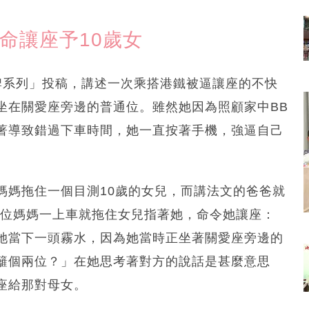
命讓座予10歲女
考牌系列」投稿，講述一次乘搭港鐵被逼讓座的不快
坐在關愛座旁邊的普通位。雖然她因為照顧家中BB
著導致錯過下車時間，她一直按著手機，強逼自己
媽媽拖住一個目測10歲的女兒，而講法文的爸爸就
那位媽媽一上車就拖住女兒指著她，命令她讓座：
她當下一頭霧水，因為她當時正坐著關愛座旁邊的
籬個兩位？」在她思考著對方的說話是甚麼意思
座給那對母女。