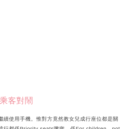
女乘客對鬧
繼續使用手機。惟對方竟然教女兒成行座位都是關
ority seats嚟㗎，係For children，not