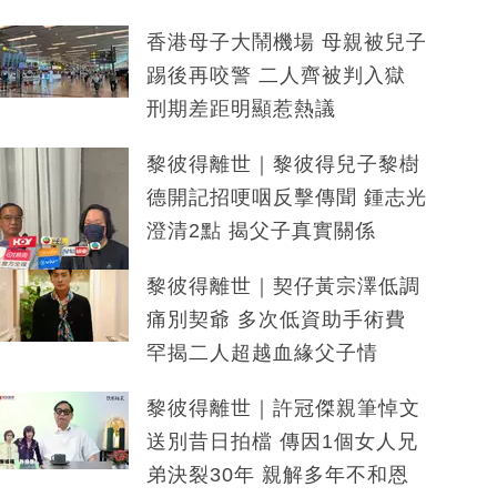
香港母子大鬧機場 母親被兒子
踢後再咬警 二人齊被判入獄
刑期差距明顯惹熱議
黎彼得離世｜黎彼得兒子黎樹
德開記招哽咽反擊傳聞 鍾志光
澄清2點 揭父子真實關係
黎彼得離世｜契仔黃宗澤低調
痛別契爺 多次低資助手術費
罕揭二人超越血緣父子情
黎彼得離世｜許冠傑親筆悼文
送別昔日拍檔 傳因1個女人兄
弟決裂30年 親解多年不和恩