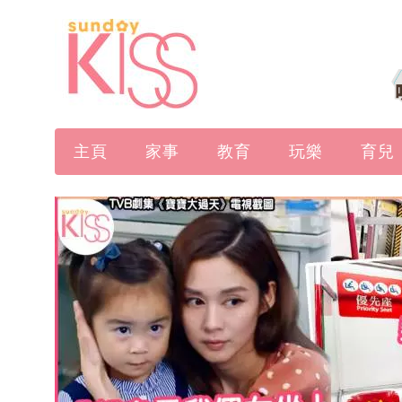
主頁
家事
教育
玩樂
育兒