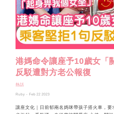
港媽命令讓座予10歲女「
反駁遭對方老公報復
熱話
Ruby
Feb 22 2023
讓座文化｜日前郁兩名媽咪帶孩子搭火車，要