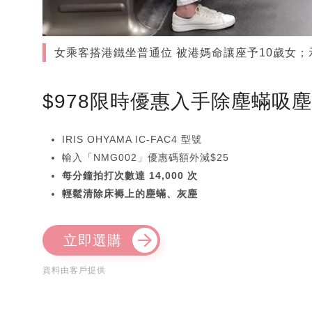
女乘客搭港鐵坐普通位 被港媽命讓座予10歲女；示
$978限時優惠入手除塵蟎吸
IRIS OHYAMA IC-FAC4 型號
輸入「NMG002」優惠碼額外減$25
每分鐘拍打次數達 14,000 次
輕鬆清除床褥上的塵蟎、灰塵
立即選購
資料由客戶提供