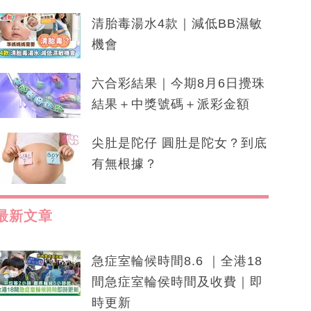
清胎毒湯水4款｜減低BB濕敏
機會
六合彩結果｜今期8月6日攪珠
結果＋中獎號碼＋派彩金額
尖肚是陀仔 圓肚是陀女？到底
有無根據？
最新文章
急症室輪候時間8.6 ｜全港18
間急症室輪侯時間及收費｜即
時更新