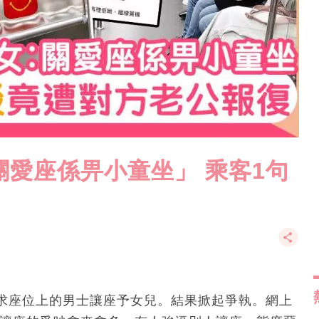
關愛座係畀小童坐」 乘客1句
求座位上的男士讓座予女兒。結果掀起爭執。網上