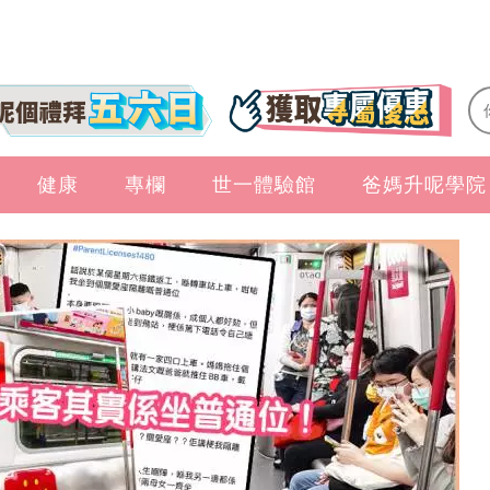
健康
專欄
世一體驗館
爸媽升呢學院