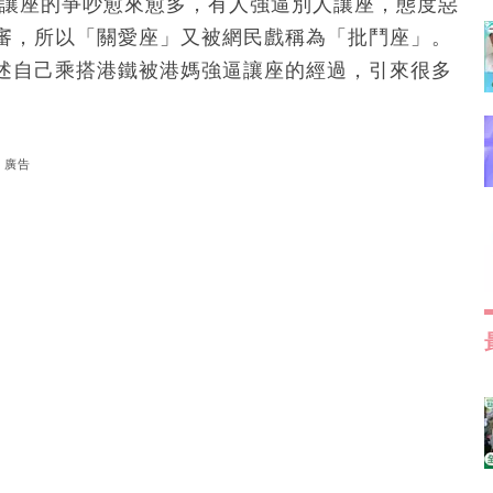
於讓座的爭吵愈來愈多，有人強逼別人讓座，態度惡
審，所以「關愛座」又被網民戲稱為「批鬥座」。
述自己乘搭港鐵被港媽強逼讓座的經過，引來很多
廣告