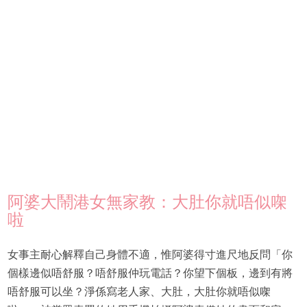
阿婆大鬧港女無家教：大肚你就唔似㗎
啦
女事主耐心解釋自己身體不適，惟阿婆得寸進尺地反問「你
個樣邊似唔舒服？唔舒服仲玩電話？你望下個板，邊到有將
唔舒服可以坐？淨係寫老人家、大肚，大肚你就唔似㗎