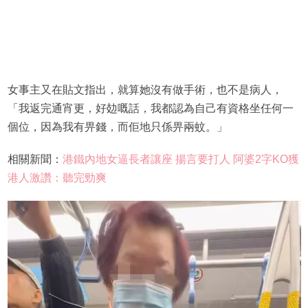
女事主又在貼文指出，就算她沒有做手術，也不是病人，
「我返完通宵更，好攰嘅話，我都認為自己有資格坐任何一
個位，因為我有畀錢，而佢地只係畀兩蚊。」
相關新聞：
港鐵內地女逼長者讓座 揚言要打人 阿婆2字KO獲
港人激讚：聽完勁爽