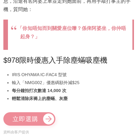
息，沿途有名阿婆上車並走到她面前，再用手敲打事主的手
機，質問她：
「你知唔知而到關愛座位嚟？係俾阿婆坐，你仲唔
起身？」
$978限時優惠入手除塵蟎吸塵機
IRIS OHYAMA IC-FAC4 型號
輸入「NMG002」優惠碼額外減$25
每分鐘拍打次數達 14,000 次
輕鬆清除床褥上的塵蟎、灰塵
立即選購
資料由客戶提供