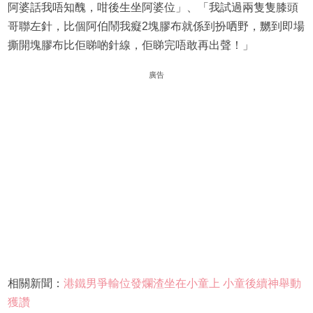
阿婆話我唔知醜，咁後生坐阿婆位」、「我試過兩隻隻膝頭
哥聯左針，比個阿伯鬧我癡2塊膠布就係到扮哂野，嬲到即場
撕開塊膠布比佢睇啲針線，佢睇完唔敢再出聲！」
廣告
相關新聞：
港鐵男爭輸位發爛渣坐在小童上 小童後續神舉動
獲讚