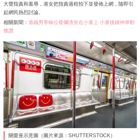
大聲指責和羞辱，港女把指責過程拍下並發佈上網，隨即引
起網民熱烈討論。
相關新聞：
港鐵男爭輸位發爛渣坐在小童上 小童後續神舉動
獲讚
關愛座示意圖（圖片來源：SHUTTERSTOCK）