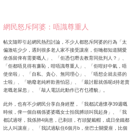
網民怒斥阿婆：唔識尊重人
帖文隨即引起網民熱烈討論，不少人都怒斥阿婆的行為「太
偏激咗少少，遇到很多老人家不接受讓座，佢哋都知道關愛
坐係留俾有需要嘅人」、「佢憑乜嘢去教育同批判人？」、
「佢都唔見得有廉恥，咁唔識尊重人」、「佢咁好中氣，唔
使坐啦」、「自私、貪心、無同理心」、「唔想企就去搭的
士啦」、「啲廢老純粹欺善怕惡」、「最討厭就係呢d持老賣
老嘅老屎忽」、「敲人電話此動作已冇乜禮貌」。
此外，也有不少網民分享自身經歷，「我都試過懷孕39週嘅
時候，俾一個自稱係婆婆嘅女士拍我膊頭叫我起身」、「我
都試過呀，我係肺4病患，已剃頭，冇頭髮戴帽，成日坐鐵都
比人叫讓座」、「我試過馱住6個月b，坐巴士關愛座，比個