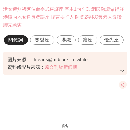
港女遭無禮阿伯命令式逼讓座 事主1句K.O. 網民激讚做得好
港鐵內地女逼長者讓座 揚言要打人 阿婆2字KO獲港人激讚：
聽完勁爽
關鍵詞
關愛座
港鐵
讓座
優先座
圖片來源：Threads@mrblack_n_white_
資料或影片來源：
原文刊於新假期
廣告