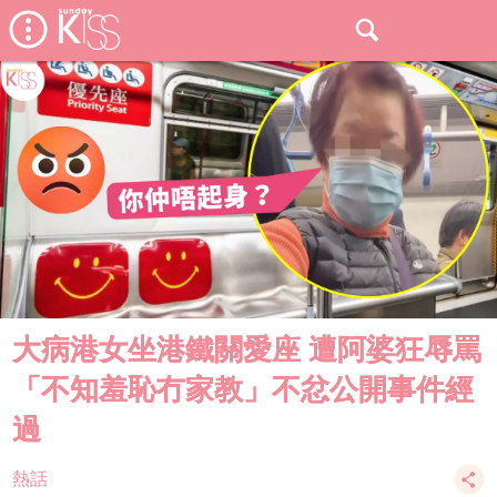
大病港女坐港鐵關愛座 遭阿婆狂辱罵
「不知羞恥冇家教」不忿公開事件經
過
熱話