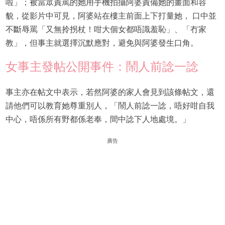
啦」；被當眾責罵的她用手機拍攝阿婆責備她的畫面和容
貌，從影片中可見，阿婆站在樓主前面上下打量她， 口中並
不斷辱罵「又無拎拐杖！咁大個女都唔識羞恥」、「冇家
教」，但事主就選擇沉默應對，避免與阿婆發生口角。
女事主發帖公開事件：鬧人前諗一諗
事主亦在帖文中表示，若然阿婆的家人會見到該條帖文，還
請他們可以教育她尊重別人，「鬧人前諗一諗，唔好咁自我
中心，唔係所有野都係老奉，間中諗下人地處境。」
廣告