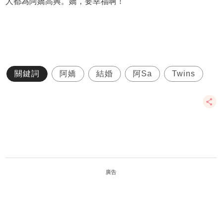
人都為阿嬌高興。嬌，要幸福啊！
關鍵詞
阿嬌
結婚
阿Sa
Twins
廣告