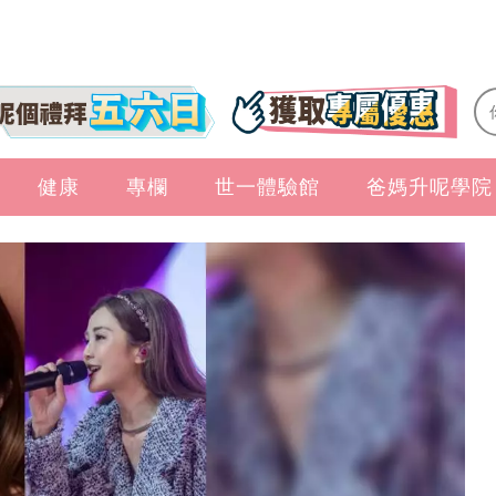
健康
專欄
世一體驗館
爸媽升呢學院