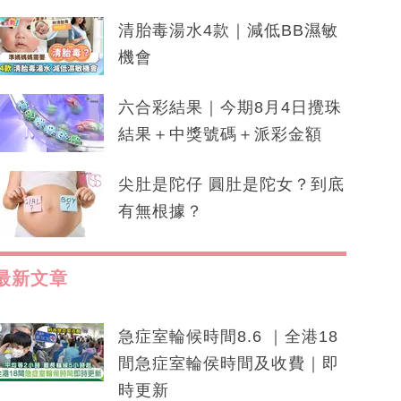
清胎毒湯水4款｜減低BB濕敏
機會
六合彩結果｜今期8月4日攪珠
結果＋中獎號碼＋派彩金額
尖肚是陀仔 圓肚是陀女？到底
有無根據？
最新文章
急症室輪候時間8.6 ｜全港18
間急症室輪侯時間及收費｜即
時更新