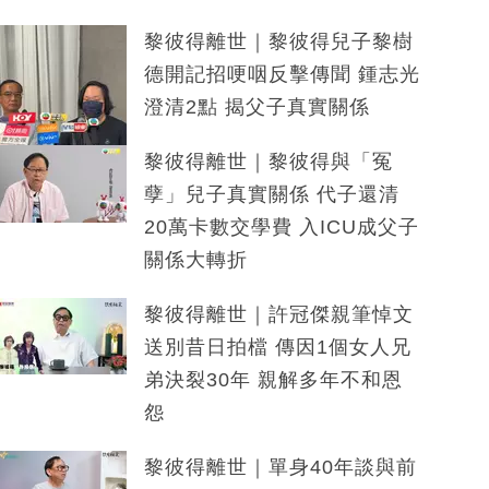
黎彼得離世｜黎彼得兒子黎樹
德開記招哽咽反擊傳聞 鍾志光
澄清2點 揭父子真實關係
黎彼得離世｜黎彼得與「冤
孽」兒子真實關係 代子還清
20萬卡數交學費 入ICU成父子
關係大轉折
黎彼得離世｜許冠傑親筆悼文
送別昔日拍檔 傳因1個女人兄
弟決裂30年 親解多年不和恩
怨
黎彼得離世｜單身40年談與前