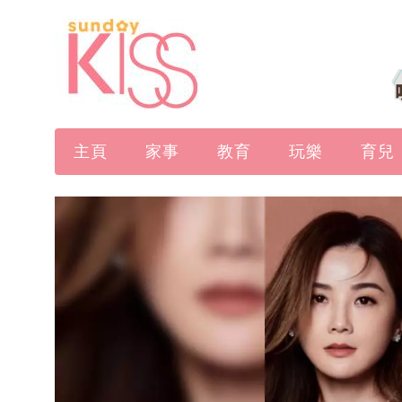
主頁
家事
教育
玩樂
育兒