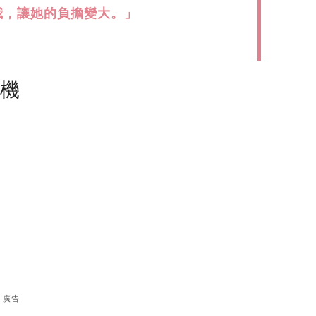
我，讓她的負擔變大。」
塵機
廣告