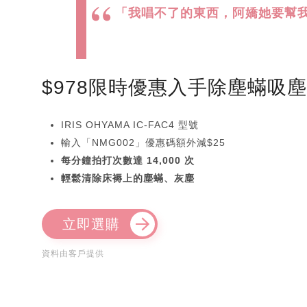
「我唱不了的東西，阿嬌她要幫
$978限時優惠入手除塵蟎吸
IRIS OHYAMA IC-FAC4 型號
輸入「NMG002」優惠碼額外減$25
每分鐘拍打次數達 14,000 次
輕鬆清除床褥上的塵蟎、灰塵
立即選購
資料由客戶提供