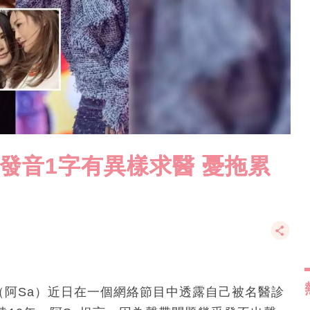
 發音1字有異樣求醫 憂拖累
卓妍（阿Sa）近日在一個網絡節目中透露自己被名醫診