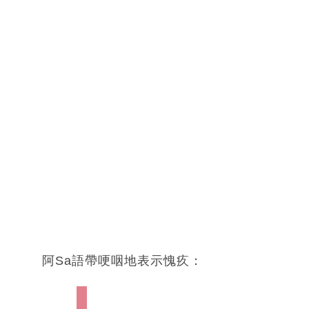
阿Sa語帶哽咽地表示愧疚：