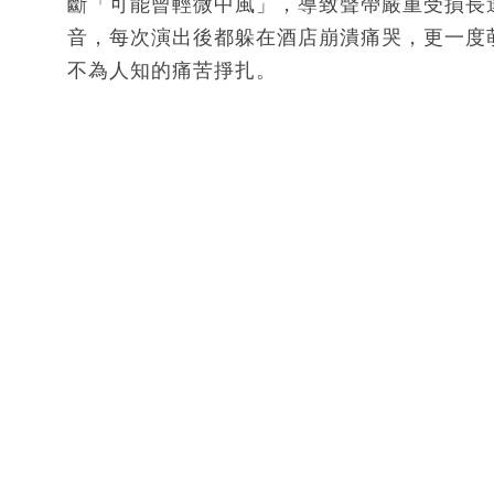
斷「可能曾輕微中風」，導致聲帶嚴重受損長達
音，每次演出後都躲在酒店崩潰痛哭，更一度
不為人知的痛苦掙扎。