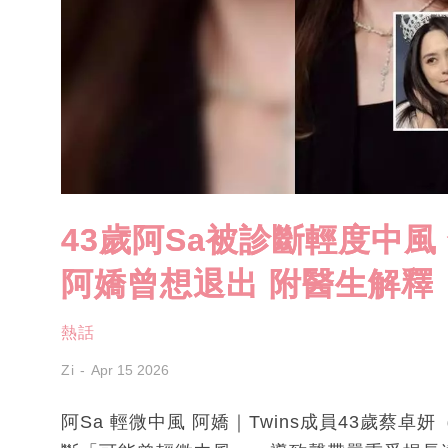
43歲阿Sa被診斷輕度中風
阿嬌曾想退出 附醫生解釋
熱話
Zi
Apr 15 2026
阿Sa 輕微中風 阿嬌｜Twins成員43歲蔡