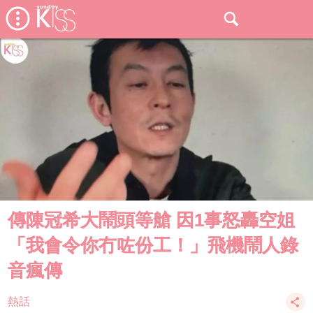
傳陳冠希大鬧頭等艙 因1事怒轟空姐
「我會令你冇咗份工！」飛機鬧人錄
音瘋傳
熱話