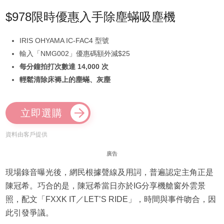
$978限時優惠入手除塵蟎吸塵機
IRIS OHYAMA IC-FAC4 型號
輸入「NMG002」優惠碼額外減$25
每分鐘拍打次數達 14,000 次
輕鬆清除床褥上的塵蟎、灰塵
立即選購
資料由客戶提供
廣告
現場錄音曝光後，網民根據聲線及用詞，普遍認定主角正是
陳冠希。巧合的是，陳冠希當日亦於IG分享機艙窗外雲景
照，配文「FXXK IT／LET’S RIDE」，時間與事件吻合，因
此引發爭議。