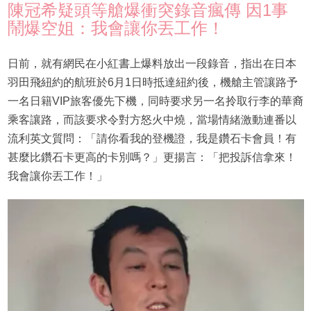
陳冠希疑頭等艙爆衝突錄音瘋傳 因1事
鬧爆空姐：我會讓你丟工作！
日前，就有網民在小紅書上爆料放出一段錄音，指出在日本
羽田飛紐約的航班於6月1日時抵達紐約後，機艙主管讓路予
一名日籍VIP旅客優先下機，同時要求另一名拎取行李的華裔
乘客讓路，而該要求令對方怒火中燒，當場情緒激動連番以
流利英文質問：「請你看我的登機證，我是鑽石卡會員！有
甚麼比鑽石卡更高的卡別嗎？」更揚言：「把投訴信拿來！
我會讓你丟工作！」