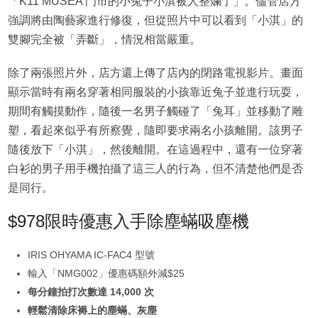
「K11 MUSEA 門市的小兔子小淇被人整爛了」。儘管店方
強調將由陶藝家進行修復，但從照片中可以看到「小淇」的
雙腳完全被「弄斷」，情況相當嚴重。
除了兩張照片外，店方還上傳了店內的閉路電視影片。畫面
顯示當時有兩名穿著相同服裝的小孩靠近兔子並進行玩耍，
期間有觸摸動作，隨後一名男子觸碰了「兔耳」並移動了雕
塑，看起來似乎有所察覺，隨即要求兩名小孩離開。該男子
隨後放下「小淇」，然後離開。在這過程中，還有一位穿著
白衫的男子用手機拍攝了這三人的行為，但不清楚他們是否
是同行。
$978限時優惠入手除塵蟎吸塵機
IRIS OHYAMA IC-FAC4 型號
輸入「NMG002」優惠碼額外減$25
每分鐘拍打次數達 14,000 次
輕鬆清除床褥上的塵蟎、灰塵