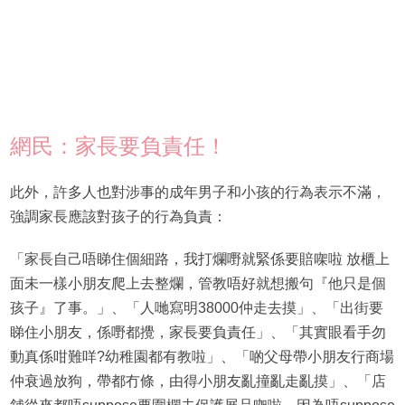
網民：家長要負責任！
此外，許多人也對涉事的成年男子和小孩的行為表示不滿，
強調家長應該對孩子的行為負責：
「家長自己唔睇住個細路，我打爛嘢就緊係要賠㗎啦 放櫃上
面未一樣小朋友爬上去整爛，管教唔好就想搬句『他只是個
孩子』了事。」、「人哋寫明38000仲走去摸」、「出街要
睇住小朋友，係嘢都攪，家長要負責任」、「其實眼看手勿
動真係咁難咩?幼稚園都有教啦」、「啲父母帶小朋友行商場
仲衰過放狗，帶都冇條，由得小朋友亂撞亂走亂摸」、「店