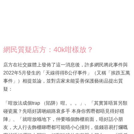
網民質疑店方：40k咁樣放？
店方在社交媒體上發佈了這一消息後，許多網民將此事件與
2022年5月發生的「天線得得B公仔事件」（又稱「挨跌五萬
事件」）相提並論，並對店家未能妥善保護藝術品提出質
疑：
「咁放法成個trap （陷阱）咁。。。」、「其實算唔算另類
碰瓷黨？先唔好講啲細路衰多手 本身你舊嘢都唔見得好穩
陣」、「就咁放喺地下，仲要喺個飾櫃前面，唔好話小朋
友，大人行去飾櫃睇嘢都可能唔小心撞到，值錢容易打爛嘅