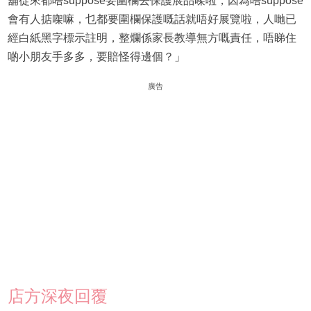
舖從來都唔suppose要圍欄去保護展品㗎啦，因為唔suppose
會有人掂㗎嘛，乜都要圍欄保護嘅話就唔好展覽啦，人哋已
經白紙黑字標示註明，整爛係家長教導無方嘅責任，唔睇住
啲小朋友手多多，要賠怪得邊個？」
廣告
店方深夜回覆