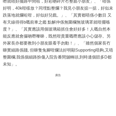
嘢就唔好擺路中間啦，好彩啲碎片冇整親小朋友」、「唔係
好明，40k咁樣放？同埋點整爛？我見小朋友掂一掂，好似未
跌落地就爛咗咁，好似好兒戲。」、「其實都唔係小數目 又
有天線得得b嘅前車之鑑 點解仲係無圍欄無玻璃罩就咁擺喺
度？」、「其實應該用個玻璃箱抓住會好好多！人嘅自然本
能反應就會攞啲嘢嚟睇，既然咁貴重嘅嘢應該小心儲存。另
外家長亦都要教到小朋友眼看手勿動！」、「雖然個家長冇
睇實細路係賤, 但睇隻兔腳咁爛法好明顯Supporting唔夠,又唔
整圍欄,我係個細路扮傷入院告番間舖轉頭,到時邊個賠多D都
未知」。
廣告