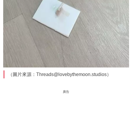
（圖片來源：Threads@lovebythemoon.studios）
廣告