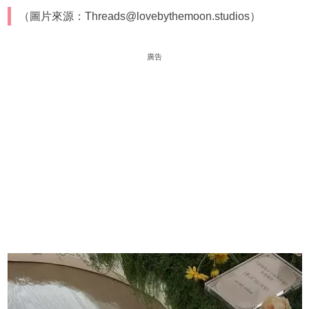
（圖片來源：Threads@lovebythemoon.studios）
廣告