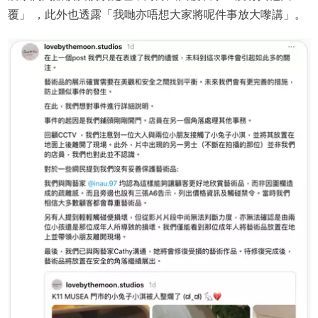
覆」 ，此外也透露「我哋亦唔想大家將呢件事放大嚟講」。