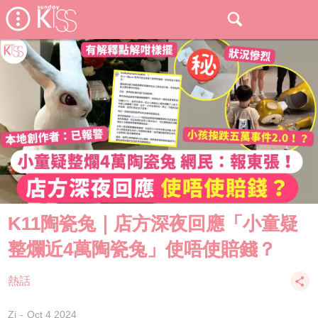
K11陶瓷兔｜店方深夜回應「小童疑
整爛近4萬陶瓷兔」使唔使賠錢？
熱話
Zi
Oct 4 2024