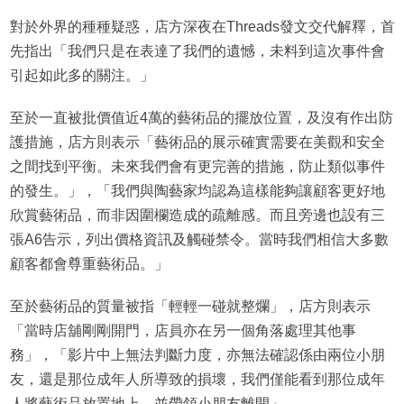
對於外界的種種疑惑，店方深夜在Threads發文交代解釋，首
先指出「我們只是在表達了我們的遺憾，未料到這次事件會
引起如此多的關注。」
至於一直被批價值近4萬的藝術品的擺放位置，及沒有作出防
護措施，店方則表示「藝術品的展示確實需要在美觀和安全
之間找到平衡。未來我們會有更完善的措施，防止類似事件
的發生。」，「我們與陶藝家均認為這樣能夠讓顧客更好地
欣賞藝術品，而非因圍欄造成的疏離感。而且旁邊也設有三
張A6告示，列出價格資訊及觸碰禁令。當時我們相信大多數
顧客都會尊重藝術品。」
至於藝術品的質量被指「輕輕一碰就整爛」，店方則表示
「當時店舖剛剛開門，店員亦在另一個角落處理其他事
務」，「影片中上無法判斷力度，亦無法確認係由兩位小朋
友，還是那位成年人所導致的損壞，我們僅能看到那位成年
人將藝術品放置地上，並帶領小朋友離開」。