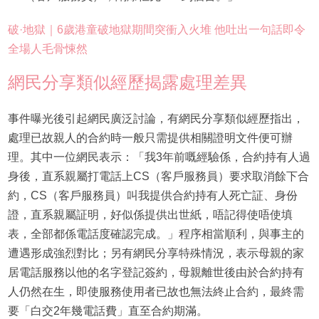
破·地獄｜6歲港童破地獄期間突衝入火堆 他吐出一句話即令
全場人毛骨悚然
網民分享類似經歷揭露處理差異
事件曝光後引起網民廣泛討論，有網民分享類似經歷指出，
處理已故親人的合約時一般只需提供相關證明文件便可辦
理。其中一位網民表示：「我3年前嘅經驗係，合約持有人過
身後，直系親屬打電話上CS（客戶服務員）要求取消餘下合
約，CS（客戶服務員）叫我提供合約持有人死亡証、身份
證，直系親屬証明，好似係提供出世紙，唔記得使唔使填
表，全部都係電話度確認完成。」程序相當順利，與事主的
遭遇形成強烈對比；另有網民分享特殊情況，表示母親的家
居電話服務以他的名字登記簽約，母親離世後由於合約持有
人仍然在生，即使服務使用者已故也無法終止合約，最終需
要「白交2年幾電話費」直至合約期滿。