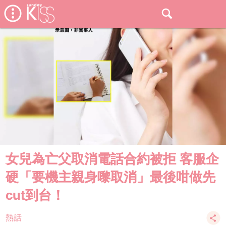
女兒為亡父取消電話合約被拒 客服企
硬「要機主親身嚟取消」最後咁做先
cut到台！
熱話