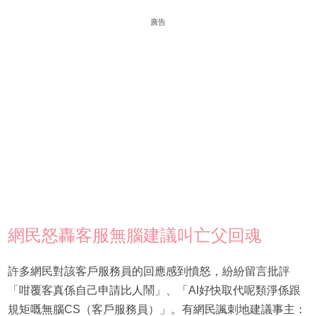
廣告
網民怒轟客服無腦建議叫亡父回魂
許多網民對該客戶服務員的回應感到憤怒，紛紛留言批評
「咁覆客真係自己申請比人鬧」、「AI好快取代呢類淨係跟
規矩嘅無腦CS（客戶服務員）」。有網民諷刺地建議事主：