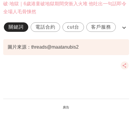
破·地獄｜6歲港童破地獄期間突衝入火堆 他吐出一句話即令
全場人毛骨悚然
關鍵詞
電話合約
cut台
客戶服務
電訊商
圖片來源：threads@maatanubis2
廣告