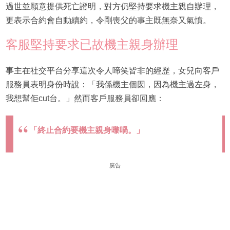
過世並願意提供死亡證明，對方仍堅持要求機主親自辦理，
更表示合約會自動續約，令剛喪父的事主既無奈又氣憤。
客服堅持要求已故機主親身辦理
事主在社交平台分享這次令人啼笑皆非的經歷，女兒向客戶
服務員表明身份時說：「我係機主個囡，因為機主過左身，
我想幫佢cut台。」然而客戶服務員卻回應：
「終止合約要機主親身嚟喎。」
廣告