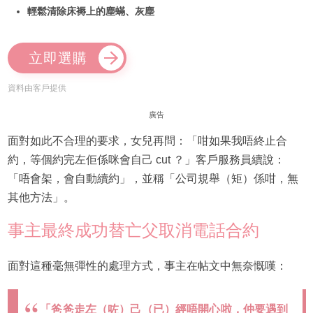
輕鬆清除床褥上的塵蟎、灰塵
立即選購
資料由客戶提供
廣告
面對如此不合理的要求，女兒再問：「咁如果我唔終止合
約，等個約完左佢係咪會自己 cut ？」客戶服務員續說：
「唔會架，會自動續約」，並稱「公司規舉（矩）係咁，無
其他方法」。
事主最終成功替亡父取消電話合約
面對這種毫無彈性的處理方式，事主在帖文中無奈慨嘆：
「爸爸走左（咗）己（已）經唔開心啦，仲要遇到