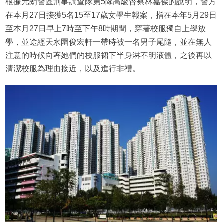
根據元朗警區刑事調查隊第5隊高級督察林嘉傑的說明，警方
在本月27日接獲5名15至17歲女學生報案，指在本年5月29日
至本月27日早上7時至下午8時期間，穿著校服獨自上學放
學，並途經天水圍俊宏軒一帶時被一名男子尾隨，並在無人
注意的時候向著她們的校服裙下半身淋不明液體，之後再以
清潔校服為理由接近，以及進行非禮。