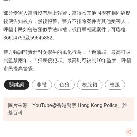
部分受害人當時沒有馬上報警，當得悉其他同學有相同經歷
後便告知校方，然後報警。警方不排除案件有其他受害人，
呼籲市民如曾被類似手法非禮，或目擊相關案件，可聯絡
36614753及59645882。
警方強調譴責針對女學生的風化行為，「遊蕩罪」最高可被
判監禁兩年，「猥褻侵犯罪」最高則可被判10年監禁，呼籲
市民提高警覺。
關鍵詞
非禮
色狼
校服裙
校服
圖片來源：YouTube@香港警察 Hong Kong Police、維
基百科