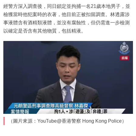
經警方深入調查後，同日鎖定並拘捕一名21歲本地男子，並
檢獲當時他犯案時的衣著，他目前正被扣留調查。林透露涉
事液體含有酒精類液體，並沒有腐蝕性，但仍需進一步檢測
以確定是否含有其他物質，包括精液。
（圖片來源：YouTube@香港警察 Hong Kong Police）