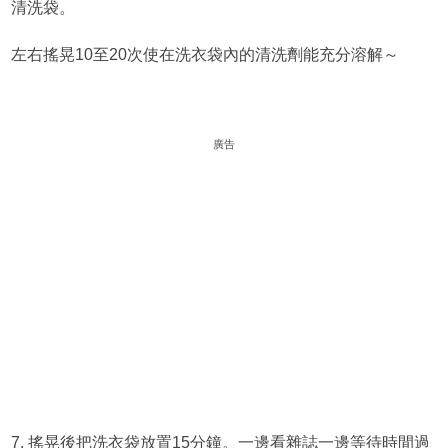
清洗袋。
左右搖晃10至20次使在洗衣袋內的清洗劑能充分溶解～
廣告
7. 搖晃後把洗衣袋放置15分鐘。一邊看雜誌一邊等待時間過