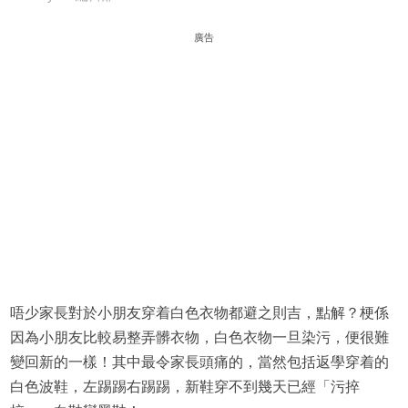
廣告
唔少家長對於小朋友穿着白色衣物都避之則吉，點解？梗係
因為小朋友比較易整弄髒衣物，白色衣物一旦染污，便很難
變回新的一樣！其中最令家長頭痛的，當然包括返學穿着的
白色波鞋，左踢踢右踢踢，新鞋穿不到幾天已經「污捽