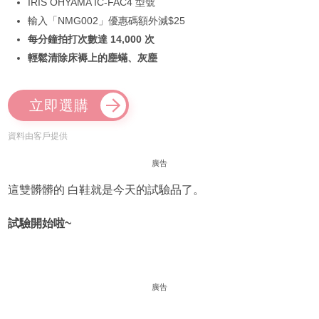
IRIS OHYAMA IC-FAC4 型號
輸入「NMG002」優惠碼額外減$25
每分鐘拍打次數達 14,000 次
輕鬆清除床褥上的塵蟎、灰塵
立即選購
資料由客戶提供
廣告
這雙髒髒的 白鞋就是今天的試驗品了。
試驗開始啦~
廣告