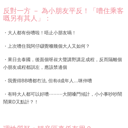
反對一方 － 為小朋友平反！「嘈住乘客
嘅另有其人」：
・大人都有份嘈啦！唔止小朋友喎！
・上次嘈住我阿仔瞓覺嗰幾個大人又如何？
・果日去泰國，後面個呀叔大聲講野講足成程，反而隔離個
小朋友成程都訓左，應該禁邊個
・我覺得BB嘈都冇法, 但有d成年人…咪仲嘈
・有時大人都可以好嘈⋯⋯⋯大開嗓門傾計，小小事吵吵鬧
鬧果D又點計？！