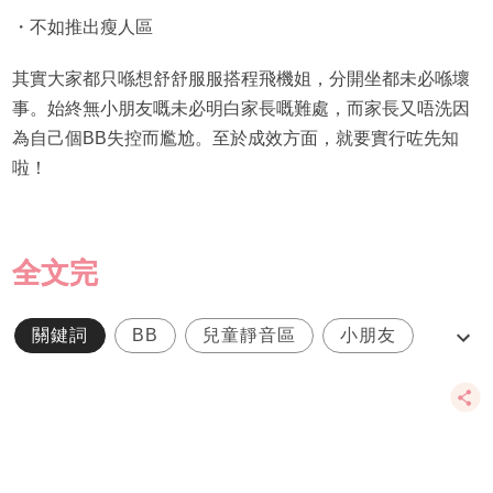
・不如推出瘦人區
其實大家都只喺想舒舒服服搭程飛機姐，分開坐都未必喺壞
事。始終無小朋友嘅未必明白家長嘅難處，而家長又唔洗因
為自己個BB失控而尷尬。至於成效方面，就要實行咗先知
啦！
全文完
關鍵詞
BB
兒童靜音區
小朋友
廉航