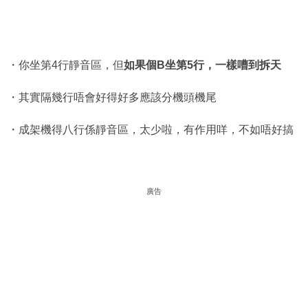
・你坐第4行靜音區，但
如果個B坐第5行，一樣嘈到拆天
・其實隔幾行唔會好得好多應該分機頭機尾
・成架機得八行係靜音區，太少啦，有作用咩，不如唔好搞
廣告