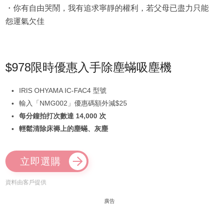
・你有自由哭鬧，我有追求寧靜的權利，若父母已盡力只能
怨運氣欠佳
$978限時優惠入手除塵蟎吸塵機
IRIS OHYAMA IC-FAC4 型號
輸入「NMG002」優惠碼額外減$25
每分鐘拍打次數達 14,000 次
輕鬆清除床褥上的塵蟎、灰塵
立即選購
資料由客戶提供
廣告