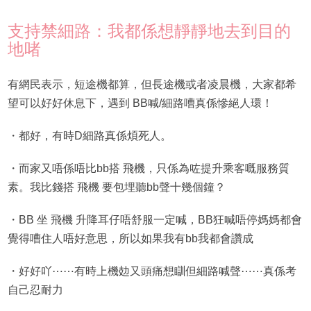
支持禁細路：我都係想靜靜地去到目的
地啫
有網民表示，短途機都算，但長途機或者凌晨機，大家都希
望可以好好休息下，遇到 BB喊/細路嘈真係慘絕人環！
・都好，有時D細路真係煩死人。
・而家又唔係唔比bb搭 飛機，只係為咗提升乘客嘅服務質
素。我比錢搭 飛機 要包埋聽bb聲十幾個鐘？
・BB 坐 飛機 升降耳仔唔舒服一定喊，BB狂喊唔停媽媽都會
覺得嘈住人唔好意思，所以如果我有bb我都會讚成
・好好吖⋯⋯有時上機攰又頭痛想瞓但細路喊聲⋯⋯真係考
自己忍耐力