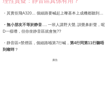
理性質疑：靜音區真係有用？
・其實佢飛A320… 個細路要喊起上嚟基本上成機都聽到…
・無小朋友不等於静音
…. 一班人講野大聲, 訓覺鼻鼾聲，呢
D一樣嘈，但你坐静音區就會無??
・静音區=禁煙區，個細路喺第7行喊，
第4行同第11行聽唔
到㗎咩
？
廣告