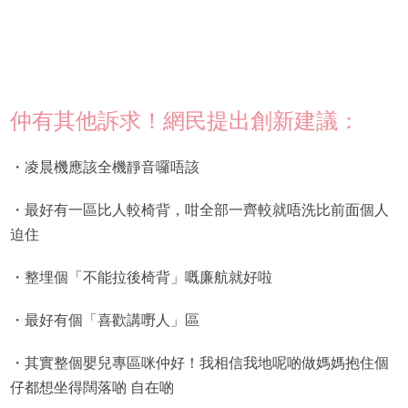
仲有其他訴求！網民提出創新建議：
・凌晨機應該全機靜音囉唔該
・最好有一區比人較椅背，咁全部一齊較就唔洗比前面個人
迫住
・整埋個「不能拉後椅背」嘅廉航就好啦
・最好有個「喜歡講嘢人」區
・其實整個嬰兒專區咪仲好！我相信我地呢啲做媽媽抱住個
仔都想坐得闊落啲 自在啲