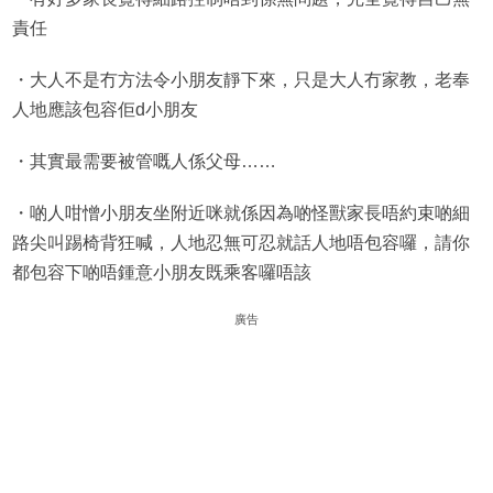
責任
・大人不是冇方法令小朋友靜下來，只是大人冇家教，老奉
人地應該包容佢d小朋友
・其實最需要被管嘅人係父母……
・啲人咁憎小朋友坐附近咪就係因為啲怪獸家長唔約束啲細
路尖叫踢椅背狂喊，人地忍無可忍就話人地唔包容囉，請你
都包容下啲唔鍾意小朋友既乘客囉唔該
廣告