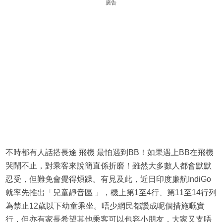
廣告
不時都有人話搭長途 飛機 最怕遇到BB！如果遇上BB在飛機
哭鬧不止，對乘客來說簡直係折磨！雖然大多數人都會默默
忍受，但難免會覺得煩躁。有見及此，近日印度廉航IndiGo
就率先推出「兒童靜音區 」，機上第1至4行、第11至14行列
為禁止12歲以下幼童乘坐。唔少網民都讚成呢個措施嘅實
行，但亦有家長希望其他乘客可以包容小朋友，大家又支唔