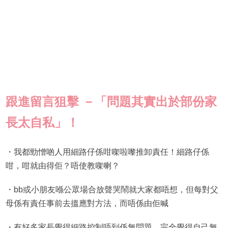
跟進留言狙擊 －「問題其實出於部份家
長太自私」！
・我都勁憎啲人用細路仔係咁㗎啦嚟推卸責任！細路仔係
咁，咁就由得佢？唔使教㗎喇？
・bb或小朋友喺公眾場合放聲哭鬧就大家都唔想，但每對父
母係有責任事前去搵應對方法，而唔係由佢喊
・有好多家長覺得細路控制唔到係無問題，完全覺得自己無