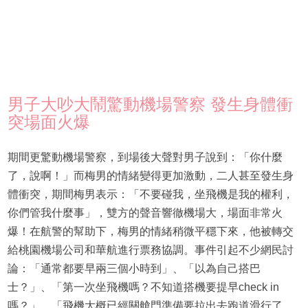
男子大吵大鬧驚動機場警察 發生身體衝
突場面火爆
期間更驚動機場警察，到場後大聲對男子說到：「你什麼
了，說啊！」而梅男的情緒變得更加激動，二人甚至發生身
體衝突，期間梅男表示：「不要碰我，坐飛機是我的權利，
你們管我什麼事」，雙方的聲音響徹機場大，場面非常火
爆！在航警的幫助下，梅男的情緒稍微平穩下來，他被轉交
給桃園機場公司和華航進行票務協調。事件引起不少網民討
論：「通常都要早兩三個小時到」、「以為自己搭巴
士？」、「第一次坐飛機嗎？不知道搭機要提早check in
嗎？」、「飛機大概已經關艙門準備要拉出去跑道滑行了，