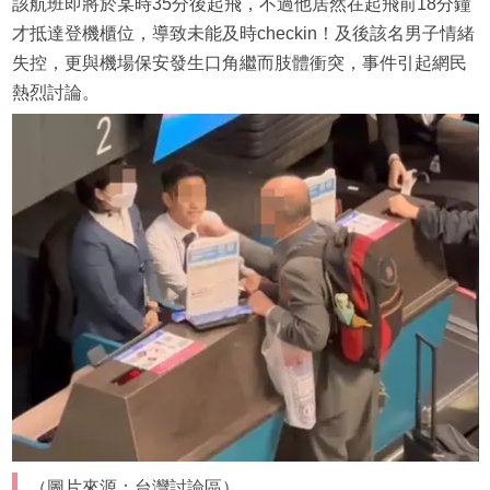
該航班即將於某時35分後起飛，不過他居然在起飛前18分鐘
才抵達登機櫃位，導致未能及時checkin！及後該名男子情緒
失控，更與機場保安發生口角繼而肢體衝突，事件引起網民
熱烈討論。
（圖片來源：台灣討論區）