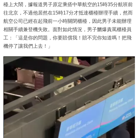
檯上大鬧，據報道男子原定乘搭中華航空的15時35分航班前
往北京，不過他居然在15時17分才抵達櫃檯辦理手續，然而
航空公司已經在起飛前一小時關閉櫃檯，因此男子未能辦理
相關手續兼登機失敗。面對如此情況，男子嬲爆責罵櫃檯員
工：「這是你的問題，你要賠償我！賠不完你知道嗎！把飛
機停了讓我們上去！」