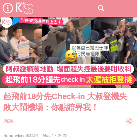
起飛前18分先Check-in 大叔登機失
敗大鬧機場：你點賠畀我！
熱話
Sundaykiss編輯部
Nov 17 2023