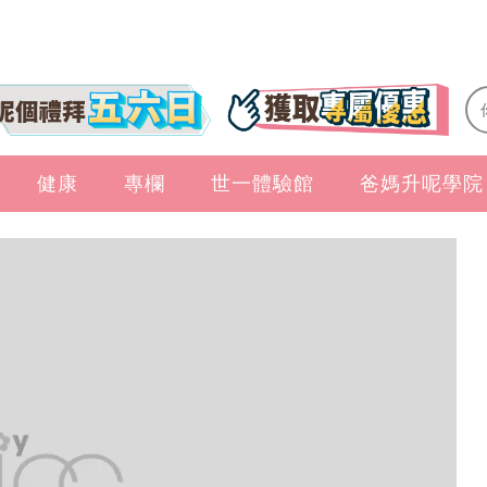
健康
專欄
世一體驗館
爸媽升呢學院