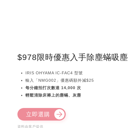
$978限時優惠入手除塵蟎吸
IRIS OHYAMA IC-FAC4 型號
輸入「NMG002」優惠碼額外減$25
每分鐘拍打次數達 14,000 次
輕鬆清除床褥上的塵蟎、灰塵
立即選購
資料由客戶提供