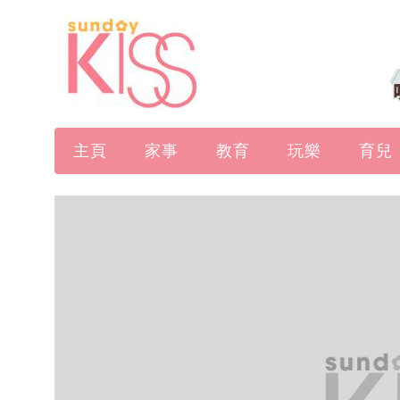
主頁
家事
教育
玩樂
育兒