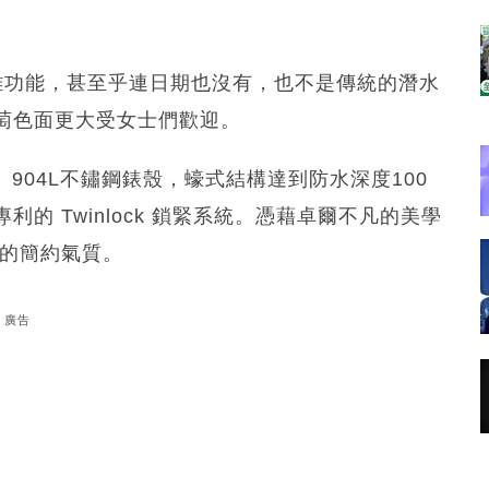
這系列沒有復雜功能，甚至乎連日期也沒有，也不是傳統的潛水
萄色面更大受女士們歡迎。
術特徵。904L不鏽鋼錶殼，蠔式結構達到防水深度100
的 Twinlock 鎖緊系統。憑藉卓爾不凡的美學
 的簡約氣質。
廣告