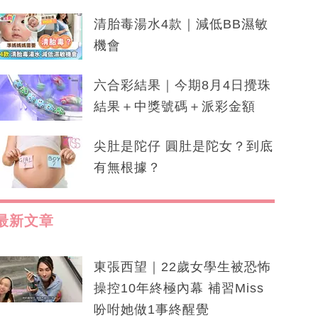
清胎毒湯水4款｜減低BB濕敏
機會
六合彩結果｜今期8月4日攪珠
結果＋中獎號碼＋派彩金額
尖肚是陀仔 圓肚是陀女？到底
有無根據？
最新文章
東張西望｜22歲女學生被恐怖
操控10年終極內幕 補習Miss
吩咐她做1事終醒覺