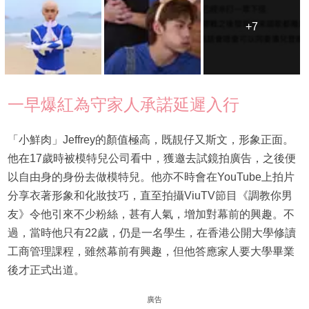
+7
+7
一早爆紅為守家人承諾延遲入行
「小鮮肉」Jeffrey的顏值極高，既靚仔又斯文，形象正面。
他在17歲時被模特兒公司看中，獲邀去試鏡拍廣告，之後便
以自由身的身份去做模特兒。他亦不時會在YouTube上拍片
分享衣著形象和化妝技巧，直至拍攝ViuTV節目《調教你男
友》令他引來不少粉絲，甚有人氣，增加對幕前的興趣。不
過，當時他只有22歲，仍是一名學生，在香港公開大學修讀
工商管理課程，雖然幕前有興趣，但他答應家人要大學畢業
後才正式出道。
廣告