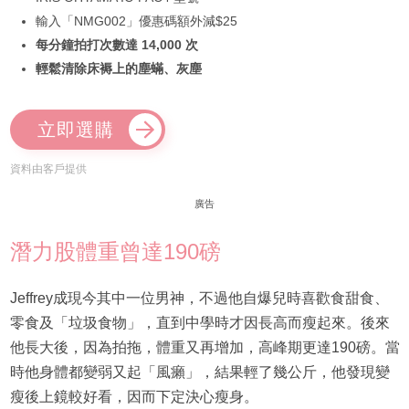
輸入「NMG002」優惠碼額外減$25
每分鐘拍打次數達 14,000 次
輕鬆清除床褥上的塵蟎、灰塵
立即選購
資料由客戶提供
廣告
潛力股體重曾達190磅
Jeffrey成現今其中一位男神，不過他自爆兒時喜歡食甜食、
零食及「垃圾食物」，直到中學時才因長高而瘦起來。後來
他長大後，因為拍拖，體重又再增加，高峰期更達190磅。當
時他身體都變弱又起「風癩」，結果輕了幾公斤，他發現變
瘦後上鏡較好看，因而下定決心瘦身。