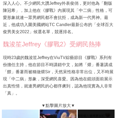
深入人心。不少網民大讚Jeffrey外表俊俏，更封他為「翻版
陳冠希」，加上他在《膠戰》內展現其「中二病」性格，可
愛形象就連一眾男網民都不會抗拒，成為新一代男神。最
近，他成功入圍美國網站TC Candler最新公布的「全球百大
俊男美女2022」候選名單，競逐排名。
魏浚笙Jeffrey《膠戰2》受網民熱捧
現時23歲的魏浚笙Jeffrey在ViuTV綜藝節目《膠戰》系列有
份擔任主持，他在節目不時講錯中文，如將「煨」番薯講成
「餵」番薯而被稱做煨Sir，天然呆性格非常出位，又不時展
現「中二病」形象，深受網民喜愛。因為他在鏡頭面前展示
出真性情，就連男網民的心都俘虜到，認為他現實為人非常
「真」。