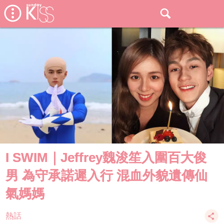
I SWIM｜Jeffrey魏浚笙入圍百大俊
男 為守承諾遲入行 混血外貌遺傳仙
氣媽媽
熱話