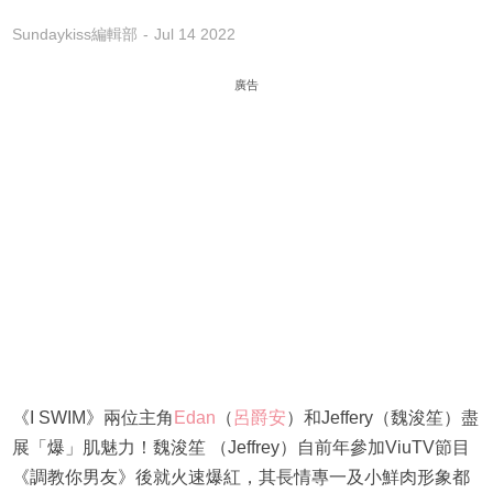
Sundaykiss編輯部
Jul 14 2022
廣告
《I SWIM》兩位主角
Edan
（
呂爵安
）和Jeffery（魏浚笙）盡
展「爆」肌魅力！魏浚笙 （Jeffrey）自前年參加ViuTV節目
《調教你男友》後就火速爆紅，其長情專一及小鮮肉形象都