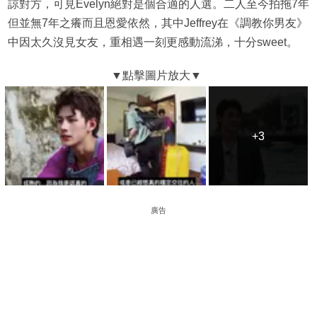
諒對方，可見Evelyn絕對是個合適的人選。二人至今拍拖7年
但並無7年之癢而且恩愛依然，其中Jeffrey在《調教你男友》
中因太久沒見女友，重相遇一刻更感動流涕，十分sweet。
+3
+3
廣告