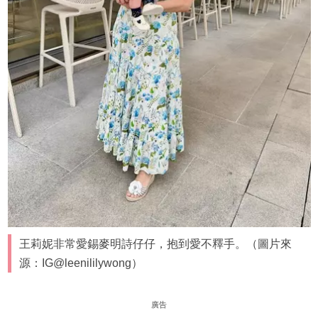
王莉妮非常愛錫麥明詩仔仔，抱到愛不釋手。（圖片來
源：IG@leenililywong）
廣告