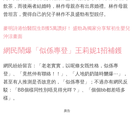
飲茶，而後兩者結婚時，林作母親亦有出席婚禮。林作母親
曾坦言，覺得自己的兒子林作不及盛勁有型靚仔。
麥明詩港怡醫院生B獲5萬讚好！ 盛勁為獨家分享幫初生嬰兒
沖涼畫面
網民鬧爆「似係專登」王莉妮1招補鑊
網民紛紛留言：「老老實實，以呢條女既性格，似係專
登」、「竟然仲有聯絡！！」、「人地奶奶隨時嬲爆⋯」，
甚至有人推測是否故意的，「似係專登」；不過亦有網民反
駁：「BB個樣同性別唔見得光咩？」、「個個bb都差唔多
樣」。
廣告