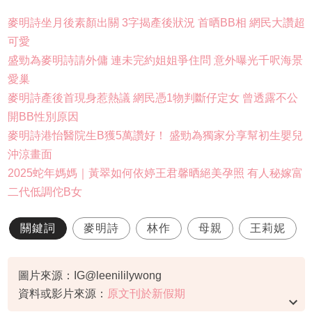
麥明詩坐月後素顏出關 3字揭產後狀況 首晒BB相 網民大讚超
可愛
盛勁為麥明詩請外傭 連未完約姐姐爭住問 意外曝光千呎海景
愛巢
麥明詩產後首現身惹熱議 網民憑1物判斷仔定女 曾透露不公
開BB性別原因
麥明詩港怡醫院生B獲5萬讚好！ 盛勁為獨家分享幫初生嬰兒
沖涼畫面
2025蛇年媽媽｜黃翠如何依婷王君馨晒絕美孕照 有人秘嫁富
二代低調佗B女
關鍵詞
麥明詩
林作
母親
王莉妮
圖片來源：IG@leenililywong
資料或影片來源：
原文刊於新假期