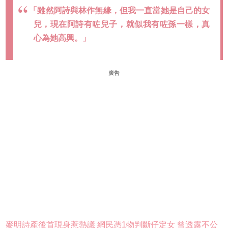
「雖然阿詩與林作無緣，但我一直當她是自己的女
兒，現在阿詩有咗兒子，就似我有咗孫一樣，真
心為她高興。」
廣告
麥明詩產後首現身惹熱議 網民憑1物判斷仔定女 曾透露不公