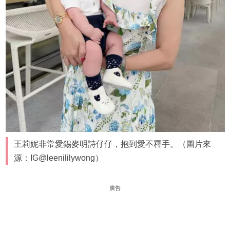
王莉妮非常愛錫麥明詩仔仔，抱到愛不釋手。（圖片來
源：IG@leenililywong）
廣告