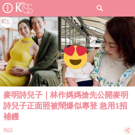
麥明詩兒子｜林作媽媽搶先公開麥明
詩兒子正面照被鬧爆似專登 急用1招
補鑊
熱話