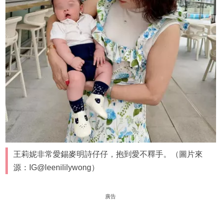
王莉妮非常愛錫麥明詩仔仔，抱到愛不釋手。（圖片來
源：IG@leenililywong）
廣告