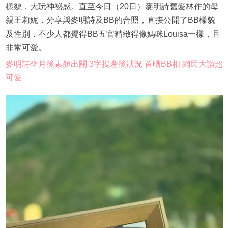
樣貌，大玩神祕感。直至今日（20日）麥明詩舊愛林作的母
親王莉妮，分享與麥明詩及BB的合照，直接公開了BB樣貌
及性別，不少人都覺得BB五官精緻得像媽咪Louisa一樣，且
非常可愛。
麥明詩坐月後素顏出關 3字揭產後狀況 首晒BB相 網民大讚超
可愛