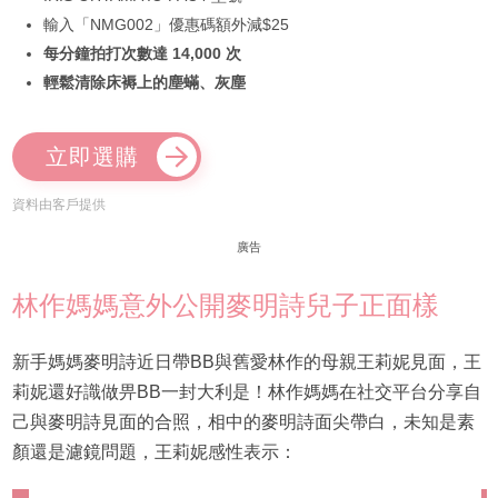
輸入「NMG002」優惠碼額外減$25
每分鐘拍打次數達 14,000 次
輕鬆清除床褥上的塵蟎、灰塵
立即選購
資料由客戶提供
廣告
林作媽媽意外公開麥明詩兒子正面樣
新手媽媽麥明詩近日帶BB與舊愛林作的母親王莉妮見面，王
莉妮還好識做畀BB一封大利是！林作媽媽在社交平台分享自
己與麥明詩見面的合照，相中的麥明詩面尖帶白，未知是素
顏還是濾鏡問題，王莉妮感性表示：