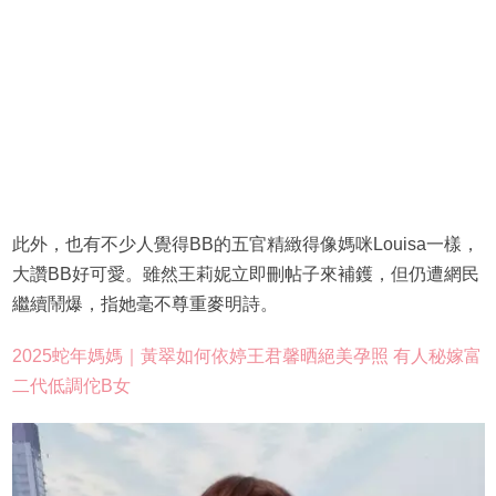
此外，也有不少人覺得BB的五官精緻得像媽咪Louisa一樣，
大讚BB好可愛。雖然王莉妮立即刪帖子來補鑊，但仍遭網民
繼續鬧爆，指她毫不尊重麥明詩。
2025蛇年媽媽｜黃翠如何依婷王君馨晒絕美孕照 有人秘嫁富
二代低調佗B女