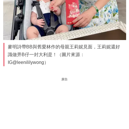
麥明詩帶BB與舊愛林作的母親王莉妮見面，王莉妮還好
識做畀B仔一封大利是！（圖片來源：
IG@leenililywong）
廣告