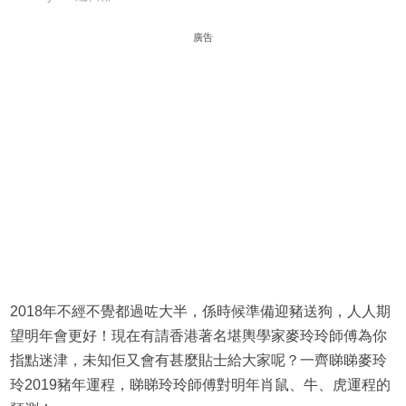
廣告
2018年不經不覺都過咗大半，係時候準備迎豬送狗，人人期
望明年會更好！現在有請香港著名堪輿學家麥玲玲師傅為你
指點迷津，未知佢又會有甚麼貼士給大家呢？一齊睇睇麥玲
玲2019豬年運程，睇睇玲玲師傅對明年肖鼠、牛、虎運程的