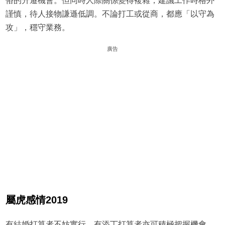
俗的升遷機會。但同時人際關係變得複雜，建議工作時格外
謹慎，待人接物謙遜低調。不論打工或從商，都應「以守為
攻」，穩守業務。
廣告
屬虎感情2019
有結婚打算者不妨實行，有添丁打算者亦可積極把握機會，