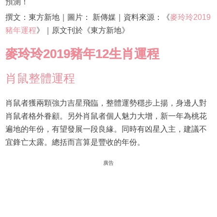
預測！
撰文：東方新地｜圖片： 新傳媒｜資料來源：《
麥玲玲2019
豬年運程
》｜原文刊於《東方新地》
麥玲玲2019豬年12生肖運程
肖鼠整體運程
肖鼠者獲兩顆強力吉星飛臨，整體運勢穩步上揚，身邊人對
肖鼠者格外眷顧。另外肖鼠者個人魅力大增，新一年為桃花
遍地的年份，有望發展一段良緣。同時有凶星入主，建議不
宜鋒亡太露。總括而言算是豐收的年份。
廣告