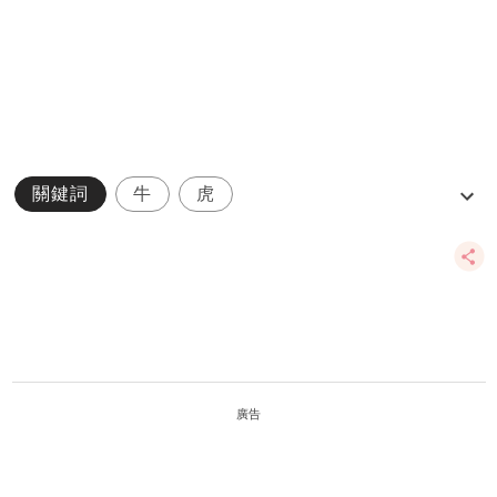
關鍵詞
牛
虎
麥玲玲2019豬年12生肖運程
鼠
廣告