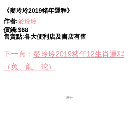
《麥玲玲2019豬年運程》
作者:
麥玲玲
價錢:$68
售賣點:各大便利店及書店有售
下一頁：
麥玲玲2019豬年12生肖運程
（兔、龍、蛇）
廣告