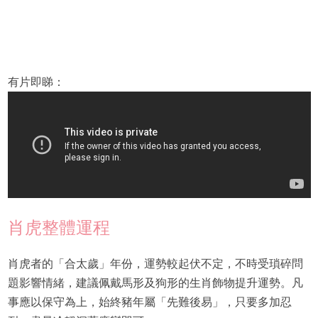
有片即睇：
肖虎整體運程
肖虎者的「合太歲」年份，運勢較起伏不定，不時受瑣碎問
題影響情緒，建議佩戴馬形及狗形的生肖飾物提升運勢。凡
事應以保守為上，始終豬年屬「先難後易」，只要多加忍