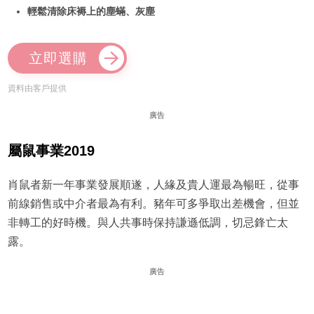
輕鬆清除床褥上的塵蟎、灰塵
立即選購
資料由客戶提供
廣告
屬鼠事業2019
肖鼠者新一年事業發展順遂，人緣及貴人運最為暢旺，從事
前線銷售或中介者最為有利。豬年可多爭取出差機會，但並
非轉工的好時機。與人共事時保持謙遜低調，切忌鋒亡太
露。
廣告