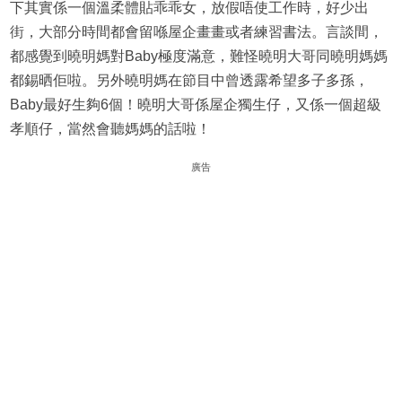
下其實係一個溫柔體貼乖乖女，放假唔使工作時，好少出
街，大部分時間都會留喺屋企畫畫或者練習書法。言談間，
都感覺到曉明媽對Baby極度滿意，難怪曉明大哥同曉明媽媽
都錫晒佢啦。另外曉明媽在節目中曾透露希望多子多孫，
Baby最好生夠6個！曉明大哥係屋企獨生仔，又係一個超級
孝順仔，當然會聽媽媽的話啦！
廣告