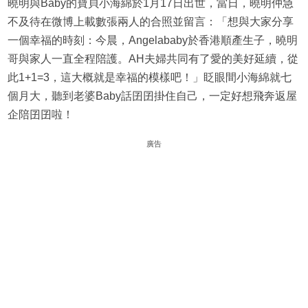
曉明與Baby的寶貝小海綿於1月17日出世，當日，曉明仲急
不及待在微博上載數張兩人的合照並留言：「想與大家分享
一個幸福的時刻：今晨，Angelababy於香港順產生子，曉明
哥與家人一直全程陪護。AH夫婦共同有了愛的美好延續，從
此1+1=3，這大概就是幸福的模樣吧！」眨眼間小海綿就七
個月大，聽到老婆Baby話囝囝掛住自己，一定好想飛奔返屋
企陪囝囝啦！
廣告