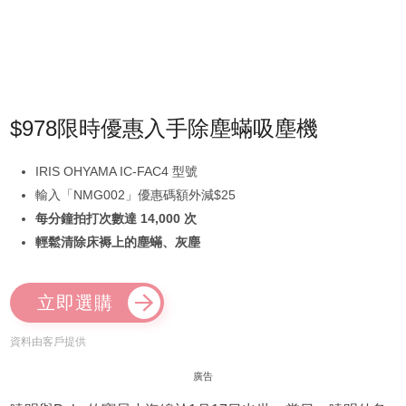
$978限時優惠入手除塵蟎吸塵機
IRIS OHYAMA IC-FAC4 型號
輸入「NMG002」優惠碼額外減$25
每分鐘拍打次數達 14,000 次
輕鬆清除床褥上的塵蟎、灰塵
立即選購
資料由客戶提供
廣告