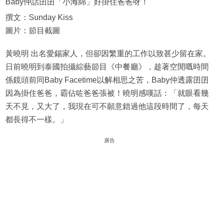
Baby仲話囝囝「小海綿」好掛住爸爸呀！
撰文：Sunday Kiss
圖片：節目截圖
黃曉明 出名愛錫家人，但卻因繁重的工作以致甚少留在家。
日前曉明到泰國拍攝綜藝節目《中餐廳》，趁著空閒嘅時間
係鏡頭前同Baby Facetime以解相思之苦，Baby仲透露囝囝
因為掛住爸爸，霸佔咗爸爸張被！曉明感嘆話：「就眼看幾
天不見，又大了，我現在可不願意錯過他這段時間了，每天
都長得不一樣。」
廣告