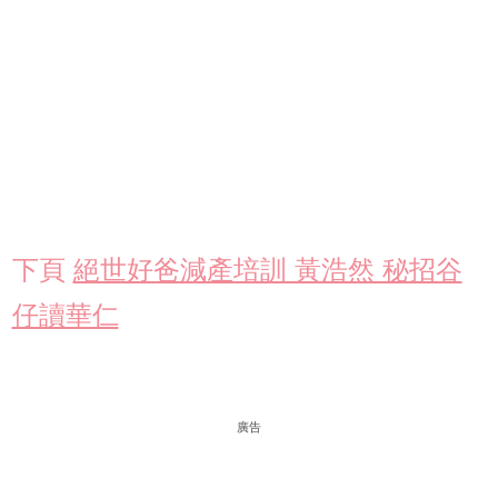
下頁
絕世好爸減產培訓 黃浩然 秘招谷
仔讀華仁
廣告