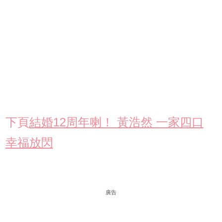
下頁
結婚12周年喇！ 黃浩然 一家四口
幸福放閃
廣告