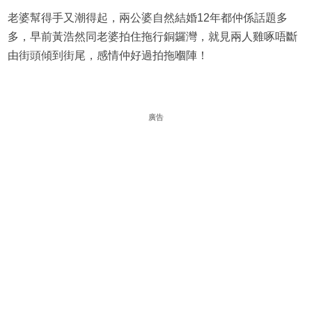
老婆幫得手又潮得起，兩公婆自然結婚12年都仲係話題多
多，早前黃浩然同老婆拍住拖行銅鑼灣，就見兩人雞啄唔斷
由街頭傾到街尾，感情仲好過拍拖嗰陣！
廣告