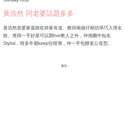
黃浩然 同老婆話題多多
黃浩然老婆家嘉除咗持家有道、教得兩個仔精叻乖巧入埋名
校、煮得一手好菜可以開live教人之外，仲係圈中知名
Stylist，咁多年都keep住咁潮，仲一手包辦老公造型。
廣告