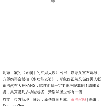
廣告
呢頭主演的《果欄中的江湖大嫂》出街，嗰頭又宣布劍雄、
方麗娟再合體拍《多功能老婆》，形象好正氣又係好男人嘅
黃浩然有大把FANS，睇嚟佢哋一定要追埋呢套劇！講開又
講，其實講到多功能老婆，黃浩然屋企都有一個…
原文：東方新地｜圖片：新傳媒圖片庫、
黃浩然IG
| 編輯：
Sunday Kiss