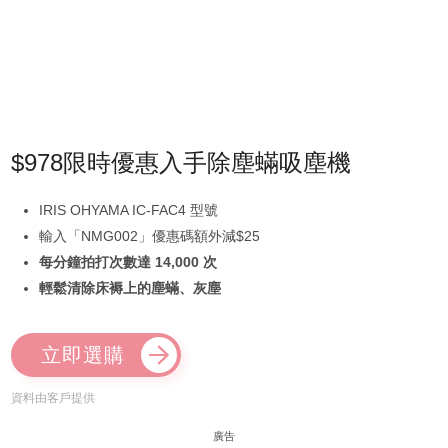
$978限時優惠入手除塵蟎吸塵機
IRIS OHYAMA IC-FAC4 型號
輸入「NMG002」優惠碼額外減$25
每分鐘拍打次數達 14,000 次
輕鬆清除床褥上的塵蟎、灰塵
立即選購
資料由客戶提供
廣告