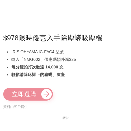
$978限時優惠入手除塵蟎吸塵機
IRIS OHYAMA IC-FAC4 型號
輸入「NMG002」優惠碼額外減$25
每分鐘拍打次數達 14,000 次
輕鬆清除床褥上的塵蟎、灰塵
立即選購
資料由客戶提供
廣告