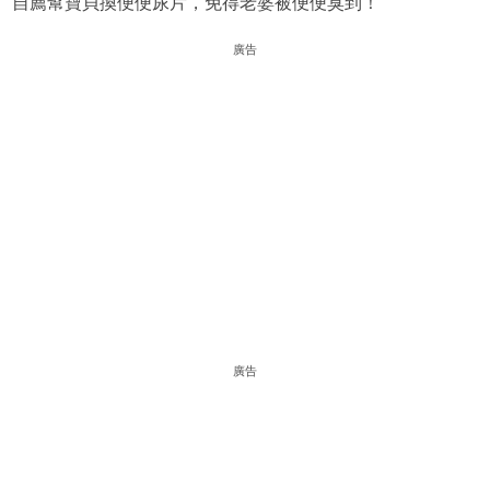
自薦幫寶貝換便便尿片，免得老婆被便便臭到！
廣告
廣告