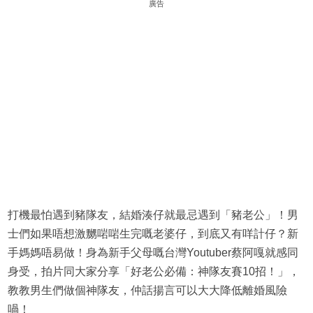
廣告
打機最怕遇到豬隊友，結婚湊仔就最忌遇到「豬老公」！男
士們如果唔想激嬲啱啱生完嘅老婆仔，到底又有咩計仔？新
手媽媽唔易做！身為新手父母嘅台灣Youtuber蔡阿嘎就感同
身受，拍片同大家分享「好老公必備：神隊友賽10招！」，
教教男生們做個神隊友，仲話揚言可以大大降低離婚風險
喎！