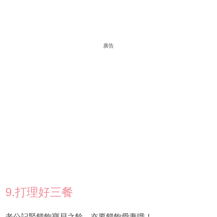
廣告
9.打理好三餐
老公記緊餵飽寶貝之餘，亦要餵飽愛妻哦！