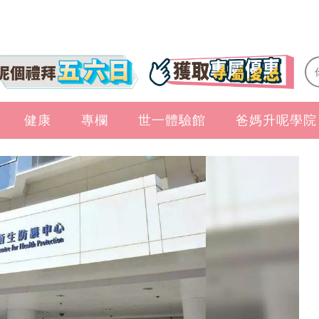
健康
專欄
世一體驗館
爸媽升呢學院