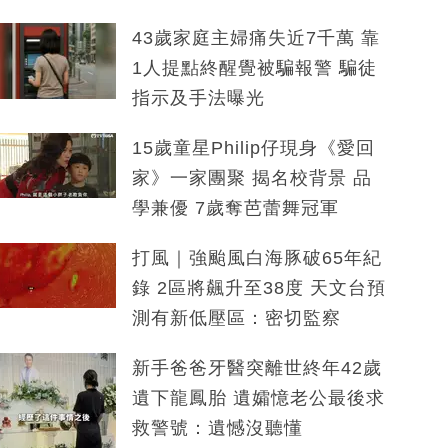
43歲家庭主婦痛失近7千萬 靠
1人提點終醒覺被騙報警 騙徒
指示及手法曝光
15歲童星Philip仔現身《愛回
家》一家團聚 揭名校背景 品
學兼優 7歲奪芭蕾舞冠軍
打風｜強颱風白海豚破65年紀
錄 2區將飆升至38度 天文台預
測有新低壓區：密切監察
新手爸爸牙醫突離世終年42歲
遺下龍鳳胎 遺孀憶老公最後求
救警號：遺憾沒聽懂