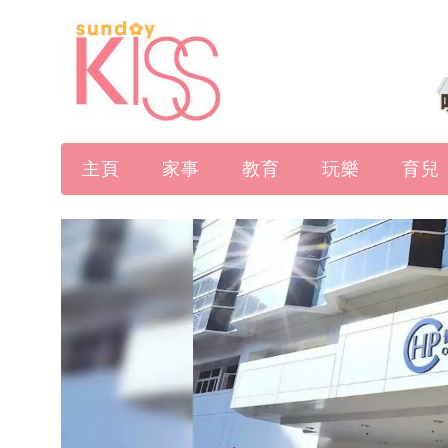
主頁
家事
教育
玩樂
育兒