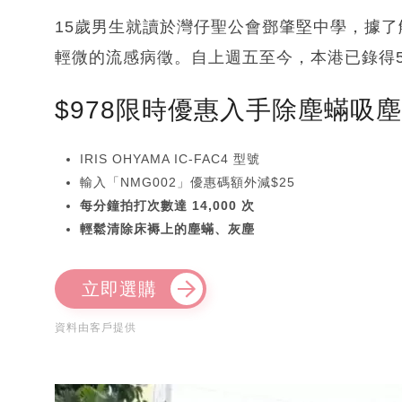
15歲男生就讀於灣仔聖公會鄧肇堅中學，據
輕微的流感病徵。自上週五至今，本港已錄得
$978限時優惠入手除塵蟎吸
IRIS OHYAMA IC-FAC4 型號
輸入「NMG002」優惠碼額外減$25
每分鐘拍打次數達 14,000 次
輕鬆清除床褥上的塵蟎、灰塵
立即選購
資料由客戶提供