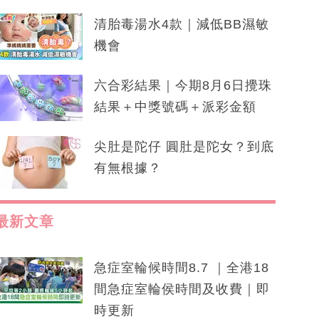
清胎毒湯水4款｜減低BB濕敏
機會
六合彩結果｜今期8月6日攪珠
結果＋中獎號碼＋派彩金額
尖肚是陀仔 圓肚是陀女？到底
有無根據？
最新文章
急症室輪候時間8.7 ｜全港18
間急症室輪侯時間及收費｜即
時更新