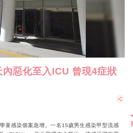
天內惡化至入ICU 曾現4症狀
學童感染個案急增。一名15歲男生感染甲型流感