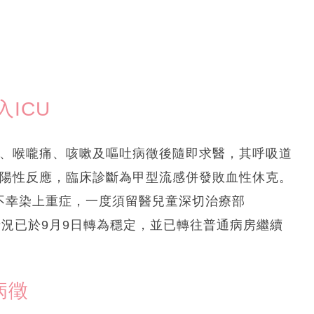
ICU
燒、喉嚨痛、咳嗽及嘔吐病徵後隨即求醫，其呼吸道
呈陽性反應，臨床診斷為甲型流感併發敗血性休克。
仍不幸染上重症，一度須留醫兒童深切治療部
情況已於9月9日轉為穩定，並已轉往普通病房繼續
病徵