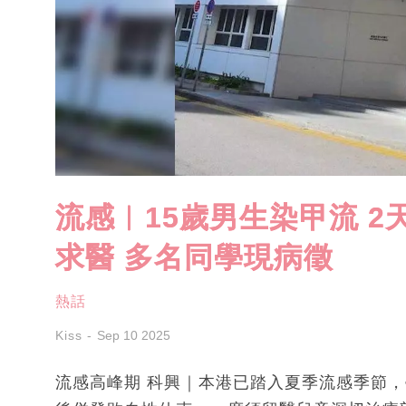
流感︱15歲男生染甲流 2
求醫 多名同學現病徵
熱話
Kiss
Sep 10 2025
流感高峰期 科興｜本港已踏入夏季流感季節，