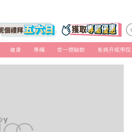
健康
專欄
世一體驗館
爸媽升呢學院