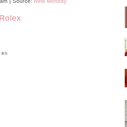
ram | Source:
New Monday
olex
廣告