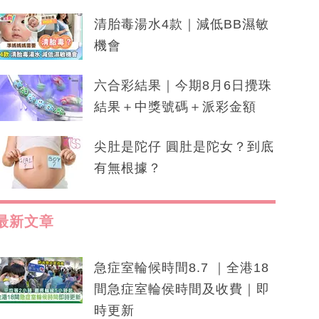
清胎毒湯水4款｜減低BB濕敏
機會
六合彩結果｜今期8月6日攪珠
結果＋中獎號碼＋派彩金額
尖肚是陀仔 圓肚是陀女？到底
有無根據？
最新文章
急症室輪候時間8.7 ｜全港18
間急症室輪侯時間及收費｜即
時更新