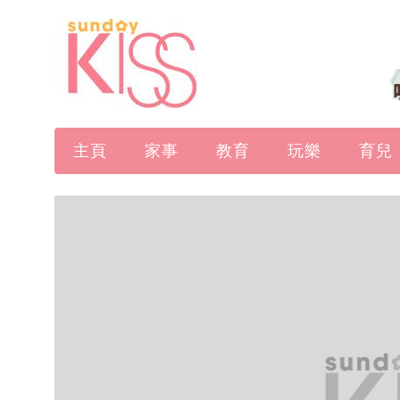
主頁
家事
教育
玩樂
育兒