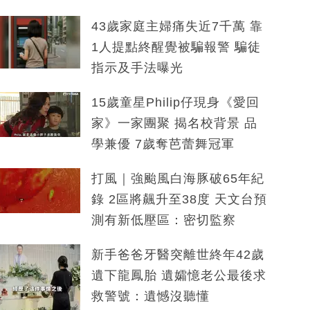
43歲家庭主婦痛失近7千萬 靠
1人提點終醒覺被騙報警 騙徒
指示及手法曝光
15歲童星Philip仔現身《愛回
家》一家團聚 揭名校背景 品
學兼優 7歲奪芭蕾舞冠軍
打風｜強颱風白海豚破65年紀
錄 2區將飆升至38度 天文台預
測有新低壓區：密切監察
新手爸爸牙醫突離世終年42歲
遺下龍鳳胎 遺孀憶老公最後求
救警號：遺憾沒聽懂