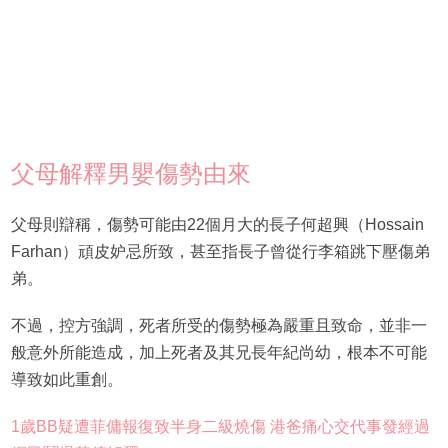
父母解釋男嬰傷勢由來
父母則辯稱，傷勢可能由22個月大的長子何超興（Hossain
Farhan）頑皮妒忌所致，甚至指長子曾從行李箱跳下壓傷弟
弟。
不過，控方強調，死者所受的傷勢極為嚴重且致命，並非一
般意外所能造成，加上死者及其兄長年紀尚幼，根本不可能
導致如此重創。
1歲BB疑遭菲傭報復致半身二級燒傷 港爸痛心交代事發經過