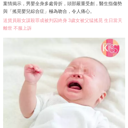
案情揭示，男嬰全身多處骨折，頭部嚴重受創，醫生指傷勢
與「搖晃嬰兒綜合症」極為吻合，令人痛心。
送貨員殺女謀殺罪成被判囚終身 3歲女被父猛搖晃 生日當天
離世 不服上訴