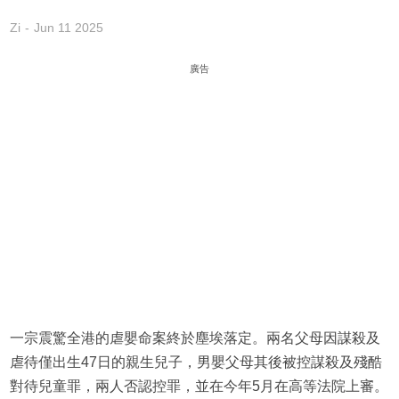
Zi
Jun 11 2025
廣告
一宗震驚全港的虐嬰命案終於塵埃落定。兩名父母因謀殺及
虐待僅出生47日的親生兒子，男嬰父母其後被控謀殺及殘酷
對待兒童罪，兩人否認控罪，並在今年5月在高等法院上審。