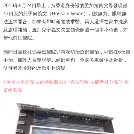
2019年8月24日早上，持香港身份證的孟加拉裔父母發現僅
47日大的兒子何義文（Hossain Iyman）四肢無力、眼睛無
法正常開合，卻未有即時報警或求醫。兩人選擇在家中洗澡
及處理雜務，直到兒子義文失去知覺超過一個半小時後，才
帶他前往醫院。
他同日被送往瑪嘉烈醫院兒科深切治療部醫治，可惜在6天後
不治。醫護人員發現嬰兒頭部重創、全身多處瘀傷及骨折，
父母異常冷靜的反應引起懷疑。
4個月大男嬰疑被虐待致腦出血 情況危殆 被捕者身分曝光 重
案組跟進