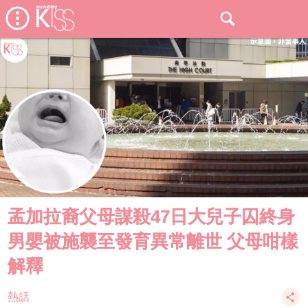
孟加拉裔父母謀殺47日大兒子囚終身
男嬰被施襲至發育異常離世 父母咁樣
解釋
熱話