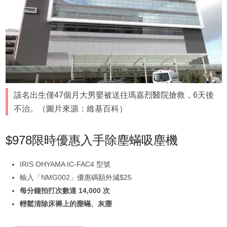
該名出生僅47個月大男嬰被送往瑪嘉烈醫院搶救，6天後
不治。（圖片來源：維基百科）
$978限時優惠入手除塵蟎吸塵機
IRIS OHYAMA IC-FAC4 型號
輸入「NMG002」優惠碼額外減$25
每分鐘拍打次數達 14,000 次
輕鬆清除床褥上的塵蟎、灰塵