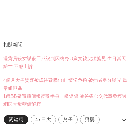
相關新聞：
送貨員殺女謀殺罪成被判囚終身 3歲女被父猛搖晃 生日當天
離世 不服上訴
4個月大男嬰疑被虐待致腦出血 情況危殆 被捕者身分曝光 重
案組跟進
1歲BB疑遭菲傭報復致半身二級燒傷 港爸痛心交代事發經過
網民鬧爆菲傭解釋
關鍵詞
47日大
兒子
男嬰
孟加拉裔