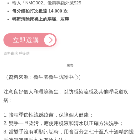
輸入「NMG002」優惠碼額外減$25
每分鐘拍打次數達 14,000 次
輕鬆清除床褥上的塵蟎、灰塵
立即選購
資料由客戶提供
廣告
（資料來源：衞生署衞生防護中心）
注意良好個人和環境衞生，以防感染流感及其他呼吸道疾
病：
1. 接種季節性流感疫苗，保障個人健康；
2. 雙手一旦染污，應使用梘液和清水以正確方法洗手；
3. 當雙手沒有明顯污垢時，用含百分之七十至八十酒精的搓