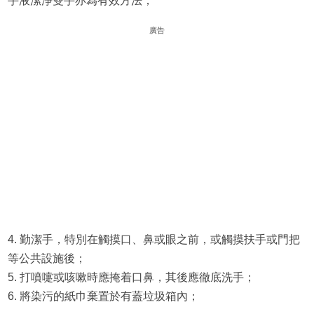
手液潔淨雙手亦為有效方法；
廣告
4. 勤潔手，特別在觸摸口、鼻或眼之前，或觸摸扶手或門把
等公共設施後；
5. 打噴嚏或咳嗽時應掩着口鼻，其後應徹底洗手；
6. 將染污的紙巾棄置於有蓋垃圾箱內；