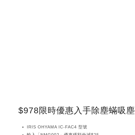
$978限時優惠入手除塵蟎吸
IRIS OHYAMA IC-FAC4 型號
輸入「NMG002」優惠碼額外減$25