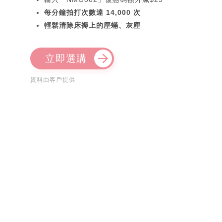
每分鐘拍打次數達 14,000 次
輕鬆清除床褥上的塵蟎、灰塵
立即選購
資料由客戶提供