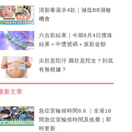
清胎毒湯水4款｜減低BB濕敏
機會
六合彩結果｜今期8月4日攪珠
結果＋中獎號碼＋派彩金額
尖肚是陀仔 圓肚是陀女？到底
有無根據？
最新文章
急症室輪候時間8.6 ｜全港18
間急症室輪侯時間及收費｜即
時更新