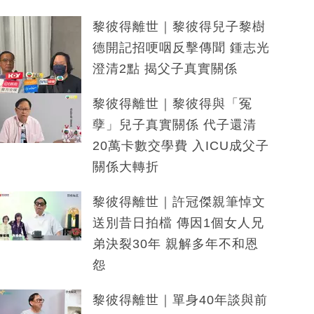
黎彼得離世｜黎彼得兒子黎樹
德開記招哽咽反擊傳聞 鍾志光
澄清2點 揭父子真實關係
黎彼得離世｜黎彼得與「冤
孽」兒子真實關係 代子還清
20萬卡數交學費 入ICU成父子
關係大轉折
黎彼得離世｜許冠傑親筆悼文
送別昔日拍檔 傳因1個女人兄
弟決裂30年 親解多年不和恩
怨
黎彼得離世｜單身40年談與前