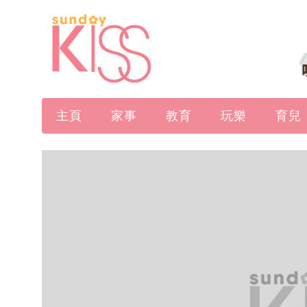
主頁
家事
教育
玩樂
育兒