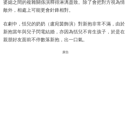
婆媳之間的複雜關係演釋得淋漓盡致。除了會把對方視為情
敵外，相處上可能更會針鋒相對。
在劇中，恬兒的奶奶（盧宛茵飾演）對新抱非常不滿，由於
新抱當年與兒子閃電結婚，亦因為恬兒不肯生孩子，於是在
親朋好友面前不停數落新抱，出一口氣。
廣告