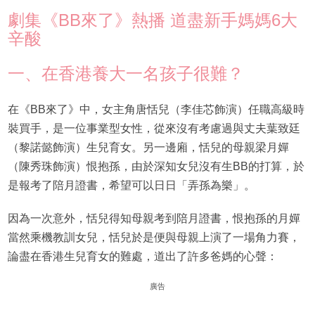
劇集《BB來了》熱播 道盡新手媽媽6大
辛酸
一、在香港養大一名孩子很難？
在《BB來了》中，女主角唐恬兒（李佳芯飾演）任職高級時
裝買手，是一位事業型女性，從來沒有考慮過與丈夫葉致廷
（黎諾懿飾演）生兒育女。另一邊廂，恬兒的母親梁月嬋
（陳秀珠飾演）恨抱孫，由於深知女兒沒有生BB的打算，於
是報考了陪月證書，希望可以日日「弄孫為樂」。
因為一次意外，恬兒得知母親考到陪月證書，恨抱孫的月嬋
當然乘機教訓女兒，恬兒於是便與母親上演了一場角力賽，
論盡在香港生兒育女的難處，道出了許多爸媽的心聲：
廣告