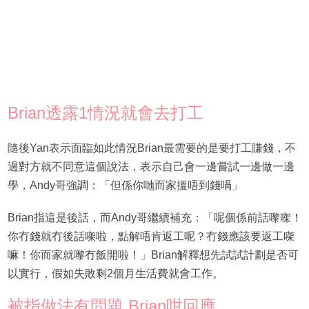
Brian透露1情況就會去打工
隨後Yan表示面臨如此情況Brian最需要的是要打工賺錢，不
過對方就不同意這個說法，表示自己會一邊嘗試一邊做一邊
學，Andy哥強調：「但係你哋而家搵唔到錢喎」
Brian指這是後話，而Andy哥繼續補充：「呢個係前話嚟㗎！
你冇錢就冇後話㗎啦，點解唔肯返工呢？冇錢應該要返工㗎
嘛！你而家就嚟冇飯開啦！」Brian解釋想先試試計劃是否可
以實行，假如失敗剩2個月生活費就會工作。
被指做法有問題 Brian咁回應