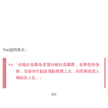
Yan認同表示：
「你喺好低嘅角度望向啲好高嘅嘢，有夢想唔係
錯，但係你冇點諗過點樣爬上去，你而家係想人
哋抬你上去。」
廣告