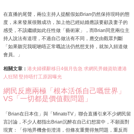
在直播的尾聲，兩位主持人提醒假如Brian仍然保持現時的態
度，未來發展很難成功，加上他已經結婚應該要顧及妻子的
感受，不該繼續如此任性做「藝術家」，而Brian同意兩位主
持人說法有道理，不過自己做法有不同，應交由觀眾判斷
「如果聽完我呢啲唔正常嘅諗法仍然想支持，就加入頻道做
會員。」
相關文章：
港夫婦裸辭移日4個月告急 求網民畀錢資助遭港
人狂鬧 堅持唔打工原因曝光
網民反應兩極「根本活係自己嘅世界」
VS「一切都是價值觀問題」
「Brian在日本住」與「MinatoTV」聯合直播引來不少網民留
言討論，不少人都指出Brian沉醉在自己幻想當中，不願面對
現實：「你地畀機會佢澄清，但條友重覺得無問題，重反而