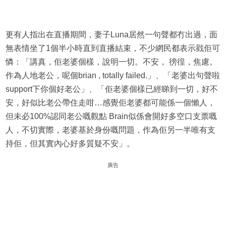
更有人指出在直播期間，妻子Luna居然一句聲都冇出過，面
無表情坐了1個半小時直到直播結束，不少網民都表示戥佢可
憐：「講真，佢老婆個樣，說明一切。不安， 徬徨，焦慮。
作為人地老公，呢個brian , totally failed.」、「老婆出句聲啦
support下你個好老公」、「佢老婆個樣已經睇到一切，好不
安，好似比老公帶住走咁…感覺佢老婆都可能係一個懶人，
但未必100%認同老公嘅觀點 Brain似係會開好多空口支票嘅
人，不切實際，老婆基於身份嘅問題，作為佢另一半唯有支
持佢，但其實內心好多質疑不安」。
廣告