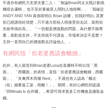
不過亦有網民力支撐夫妻二人：「無論Brian同太太既計劃係
幾唔合邏輯， 也不至於要被眾人鬧到人地咁啊」、「我確定
ANDY AND YAN 真係唔明白 Brian 諗嘜，但我好明白, 其實
佢已經講得好清楚，只不過大部份人唔接受佢去試，當然佢
失敗率係好高」、「一切都是價值觀的問題，為什麼不能尊
重，喜歡就支持，不支持就不付課金，市場來決定不是麼？
主持一直用自己的價值觀去評論他人。」
有網民指「佢老婆應該會離婚」
此外，有人留意到Brian老婆Luna在直播時不時出現「黑
面」、「西曬面」的表情，直指「佢老婆應該會離婚，西曬
面」、「良禽擇木而棲 Next」，不過也有人認為「離左
（咗）婚要返工架，唔離！」。 期間，有好心網民則提議
「同Minato tv 合作囉」，希望可尋求更多工作機會及賺取金
錢。