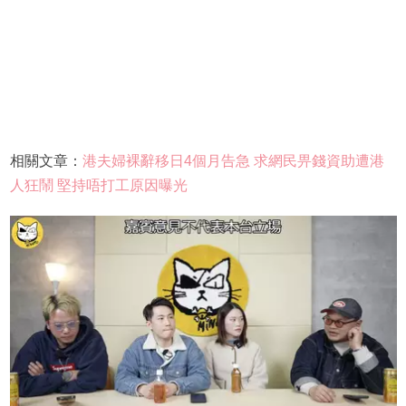
相關文章：
港夫婦裸辭移日4個月告急 求網民畀錢資助遭港
人狂鬧 堅持唔打工原因曝光