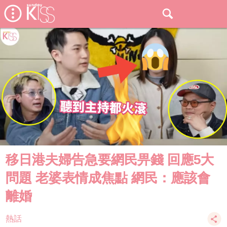
移日港夫婦告急要網民畀錢 回應5大
問題 老婆表情成焦點 網民：應該會
離婚
熱話