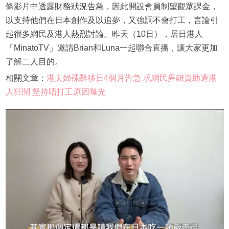
條影片中透露財務狀況告急，因此開設會員制望觀眾課金，
以支持他們在日本創作及以追夢，又強調不會打工，言論引
起很多網民及港人熱烈討論。昨天（10日），居日港人
「MinatoTV」邀請Brian和Luna一起聯合直播，讓大家更加
了解二人目的。
相關文章：
港夫婦裸辭移日4個月告急 求網民畀錢資助遭港
人狂鬧 堅持唔打工原因曝光