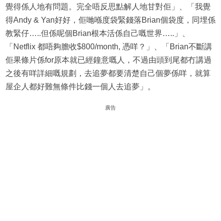
覺得係人地有問題。完全唔反思點解人地甘對佢」、「我覺
得Andy & Yan好好，佢哋喺度袋緊錢落Brian個袋度，同埋係
教緊仔…..但係呢個Brian根本活係自己嘅世界…..」、
「Netflix 都唔夠膽收$800/month, 憑咩？」、「Brian不斷講
佢果條片係for原本就已經鐘意嘅人，不過由頭到尾都冇講過
之後有咩詳細嘅規劃，去追夢都要清楚自己個夢係咩，就算
屋企人都好難無條件比錢一個人去追夢」。
廣告