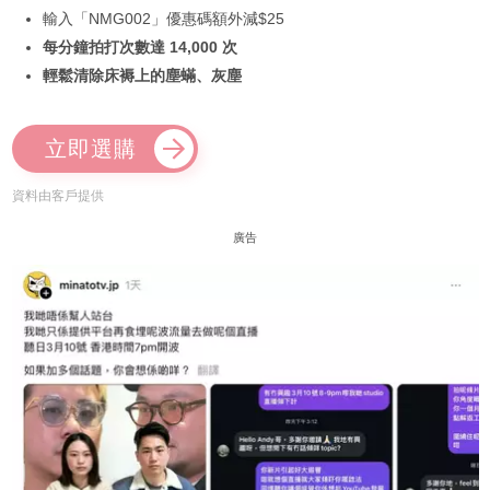
輸入「NMG002」優惠碼額外減$25
每分鐘拍打次數達 14,000 次
輕鬆清除床褥上的塵蟎、灰塵
立即選購
資料由客戶提供
廣告