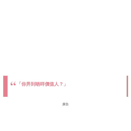
「你畀到啲咩價值人？」
廣告