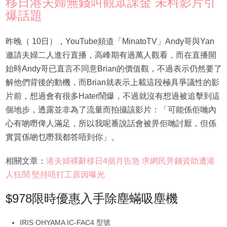
移日港夫婦無錢叫觀眾課金 未料影片引
爆話題
昨晚（ 10日），YouTube頻道「MinatoTV」Andy哥與Yan
邀請夫婦二人進行直播，高峰期有過萬人觀看，而在直播開
始時Andy哥已直言不同意Brian的價值觀，不過表示仍然要了
解他們背後的動機，而Brian就表示上載這段極具爭議性的影
片前，想過會有很多Hater鬧爆，不過就沒有想過被追擊到這
個地步，透露並非為了流量而拍攝該影片：「可能係佢哋內
心有啲嘢俾人滿足，所以我呢番說話會被畀佢哋討厭，但係
實質係啲乜嘢我都答唔到你」。
相關文章：
港夫婦裸辭移日4個月告急 求網民畀錢資助遭港
人狂鬧 堅持唔打工原因曝光
$978限時優惠入手除塵蟎吸塵機
IRIS OHYAMA IC-FAC4 型號