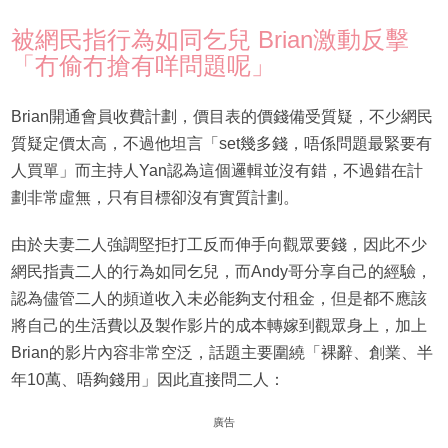
被網民指行為如同乞兒 Brian激動反擊
「冇偷冇搶有咩問題呢」
Brian開通會員收費計劃，價目表的價錢備受質疑，不少網民
質疑定價太高，不過他坦言「set幾多錢，唔係問題最緊要有
人買單」而主持人Yan認為這個邏輯並沒有錯，不過錯在計
劃非常虛無，只有目標卻沒有實質計劃。
由於夫妻二人強調堅拒打工反而伸手向觀眾要錢，因此不少
網民指責二人的行為如同乞兒，而Andy哥分享自己的經驗，
認為儘管二人的頻道收入未必能夠支付租金，但是都不應該
將自己的生活費以及製作影片的成本轉嫁到觀眾身上，加上
Brian的影片內容非常空泛，話題主要圍繞「裸辭、創業、半
年10萬、唔夠錢用」因此直接問二人：
廣告