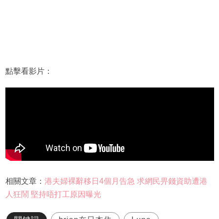
點擊看影片：
相關文章：
港夫婦裸辭移日4個月告急 求網民畀錢資助遭港
人狂鬧 堅持唔打工原因曝光