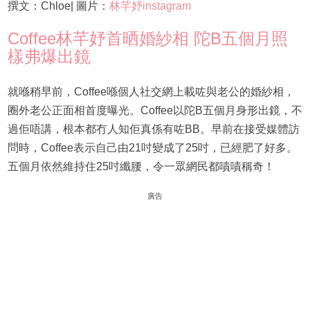
撰文：Chloe| 圖片：
林芊妤instagram
Coffee林芊妤首晒婚紗相 陀B五個月照
樣弗爆出鏡
就喺稍早前，Coffee喺個人社交網上載咗與老公的婚紗相，
圈外老公正面相首度曝光。Coffee以陀B五個月身形出鏡，不
過佢唔講，根本都冇人知佢真係有咗BB。早前在接受媒體訪
問時，Coffee表示自己由21吋變成了25吋，已經肥了好多。
五個月依然維持住25吋纖腰，令一眾網民都嘖嘖稱奇！
廣告