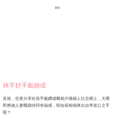
廣告
林芊妤手戴婚戒
其後，佢更分享咗張手戴鑽戒嘅相片喺個人社交網上，大哂
即將做人妻嘅期待同幸福感，唔知張相係咪出自準老公之手
呢？