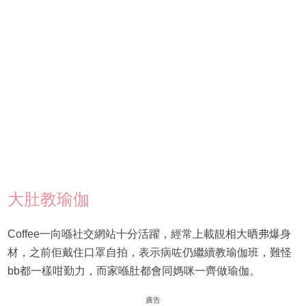
大肚教瑜伽
Coffee一向喺社交網站十分活躍，經常上載靚相大晒弗爆身
材，之前佢戴住口罩自拍，表示病咗仍繼續教瑜伽班，難怪
bb都一樣咁勤力，而家喺肚都會同媽咪一齊做瑜伽。
廣告