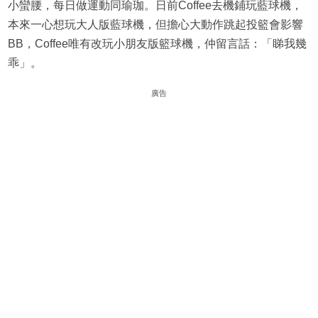
小蠻腰，每日做運動同瑜珈。日前Coffee去機鋪玩藍球機，
本來一心想玩大人版藍球機，但擔心大動作跳起投籃會影響
BB，Coffee唯有改玩小朋友版籃球機，仲留言話：「睇我幾
乖」。
廣告