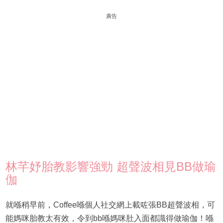
廣告
林芊妤胎教影響強勁 超聲波相見BB做瑜
伽
就喺稍早前，Coffee喺個人社交網上載咗張BB超聲波相，可
能媽咪胎教太有效，令到bb喺媽咪肚入面都識得做瑜伽！喺