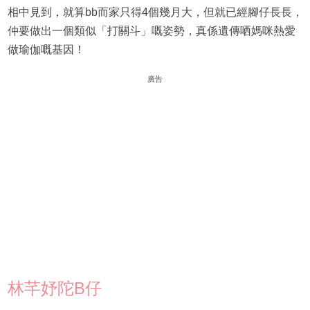
相中見到，就算bb而家只得4個幾月大，但就已經腳仔長長，
仲要做出一個類似「打關斗」嘅姿勢，真係遺傳哂媽咪熱愛
做瑜伽嘅基因！
廣告
林芊妤陀B仔