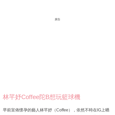
廣告
林芊妤Coffee陀B想玩籃球機
早前宣佈懷孕的藝人林芊妤（Coffee），依然不時在IG上晒