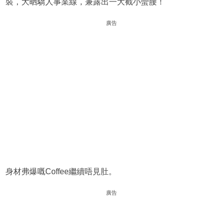
裝，大晒驕人事業線，兼露出一大截小蠻腰！
廣告
身材弗爆嘅Coffee繼續唔見肚。
廣告