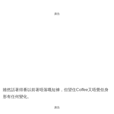
廣告
雖然話著得番以前著唔落嘅短褲，但望住Coffee又唔覺佢身
形有任何變化。
廣告