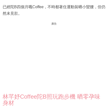
已經陀B四個月嘅Coffee，不時都著住運動裝晒小蠻腰，但仍
然未見肚。
廣告
林芊妤Coffee陀B照玩跑步機 晒零孕味
身材