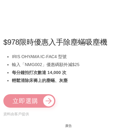
$978限時優惠入手除塵蟎吸塵機
IRIS OHYAMA IC-FAC4 型號
輸入「NMG002」優惠碼額外減$25
每分鐘拍打次數達 14,000 次
輕鬆清除床褥上的塵蟎、灰塵
立即選購
資料由客戶提供
廣告