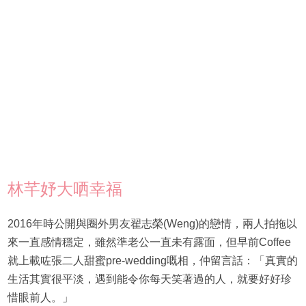
林芊妤大哂幸福
2016年時公開與圈外男友翟志榮(Weng)的戀情，兩人拍拖以
來一直感情穩定，雖然準老公一直未有露面，但早前Coffee
就上載咗張二人甜蜜pre-wedding嘅相，仲留言話：「真實的
生活其實很平淡，遇到能令你每天笑著過的人，就要好好珍
惜眼前人。」