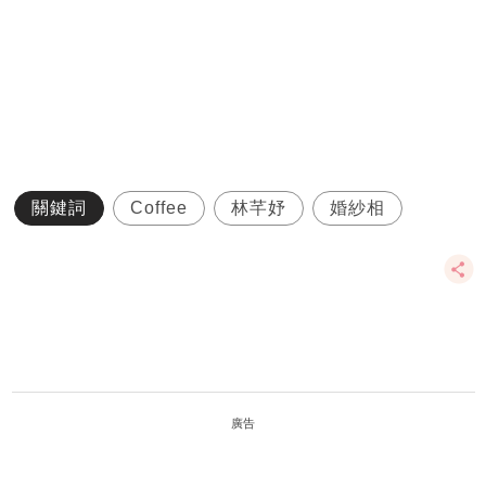
關鍵詞
Coffee
林芊妤
婚紗相
廣告