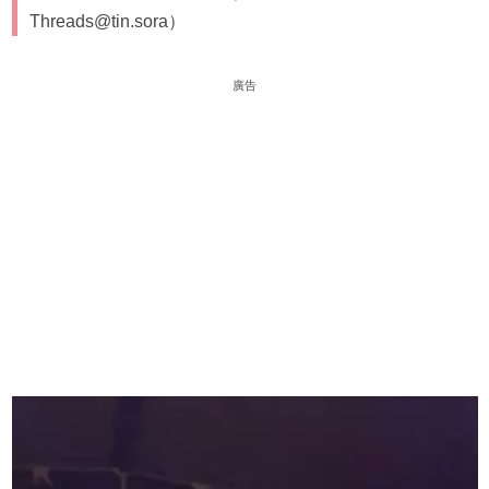
Threads@tin.sora）
廣告