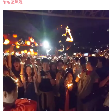
附各區氣溫