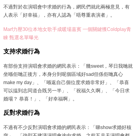
不過對於在演唱會中求婚的行為，網民們就此兩極意見，有
人表示「好幸福」，亦有人認為「唔尊重表演者」。
Marf力壓30位本地女歌手成暖場嘉賓 一個關鍵獲Coldplay青
睞 甄選名單曝光
支持求婚行為
有部份支持演唱會求婚的網民表示：「幾sweet，琴日我哋就
坐喺佢哋正後方，本身分到呢個區域好sad但係佢哋真心
make my day」、「喺返自己個位度求婚非常好」、「恭喜
可以揾到志同道合既另一半」、「祝福久久啊」、「今日求
婚場？ 恭喜！」、「好幸福啊」。
反對求婚行為
不過有不少反對演唱會求婚的網民表示：「睇show求婚好核
突」、「強烈不建議演唱會途中求婚，之前五月天演唱會都