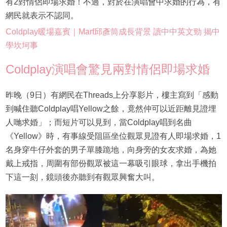
有2對情侶即場求婚！不過，對於在演唱會中求婚的行為，有
網民就表示不認同。
Coldplay暖場嘉賓｜Marf邱彥筒成長背景 讀中中英文勁 揭中
學坎坷事
Coldplay演唱會驚見兩對情侶即場求婚
昨晚（9日）有網民在Threads上分享影片，樓主寫到「感動
到喊住聽Coldplay唱Yellow之餘，竟然仲可以近距離見證埋
人哋求婚」；而短片可以見到，當Coldplay唱到名曲
《Yellow》時，有事線受阻區坐位觀眾見證有人即場求婚，1
名身穿牛仔外套的男子單膝跪地，向身旁的女友求婚，為她
戴上戒指，周圍有部份觀眾被這一幕吸引眼球，拿出手機拍
下這一刻，鏡頭後亦聽到有觀眾興奮大叫。