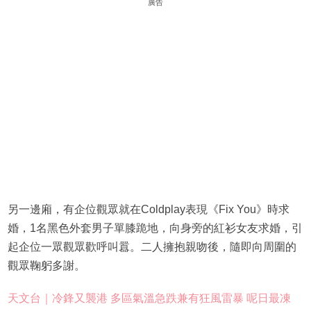
廣告
另一邊廂，有企位觀眾就在Coldplay表現《Fix You》時求
婚，1名黑色外套男子單膝跪地，向身旁的紅衫女友求婚，引
起企位一眾觀眾歡呼叫囂。二人擁抱親吻後，隨即向周圍的
觀眾鞠躬多謝。
天文台｜冷鋒又襲港 多區氣溫急跌兼有狂風雷暴 呢日最凍