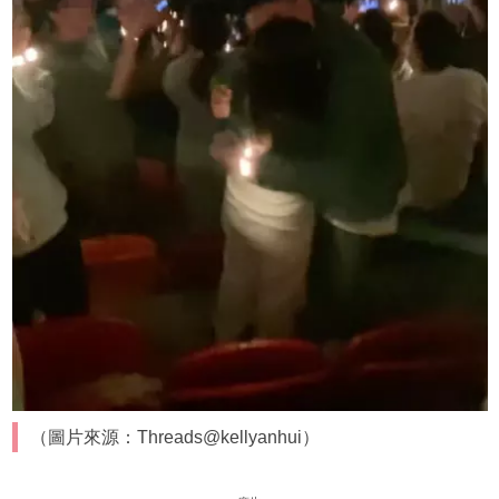
（圖片來源：Threads@kellyanhui）