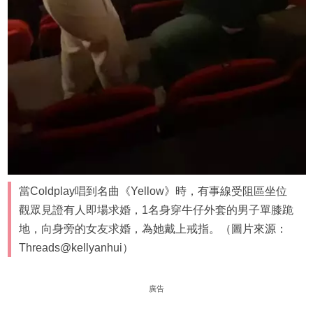
當Coldplay唱到名曲《Yellow》時，有事線受阻區坐位
觀眾見證有人即場求婚，1名身穿牛仔外套的男子單膝跪
地，向身旁的女友求婚，為她戴上戒指。（圖片來源：
Threads@kellyanhui）
廣告