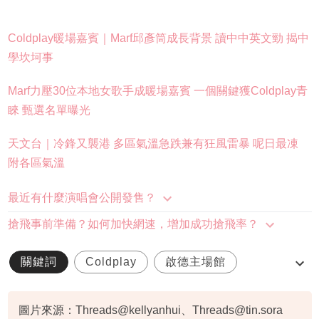
Coldplay暖場嘉賓｜Marf邱彥筒成長背景 讀中中英文勁 揭中
學坎坷事
Marf力壓30位本地女歌手成暖場嘉賓 一個關鍵獲Coldplay青
睞 甄選名單曝光
天文台｜冷鋒又襲港 多區氣溫急跌兼有狂風雷暴 呢日最凍
附各區氣溫
最近有什麼演唱會公開發售？
搶飛事前準備？如何加快網速，增加成功搶飛率？
關鍵詞
Coldplay
啟德主場館
求婚
演唱會
圖片來源：Threads@kellyanhui、
Threads@tin.sora