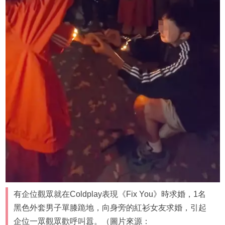
有企位觀眾就在Coldplay表現《Fix You》時求婚，1名
黑色外套男子單膝跪地，向身旁的紅衫女友求婚，引起
企位一眾觀眾歡呼叫囂。（圖片來源：