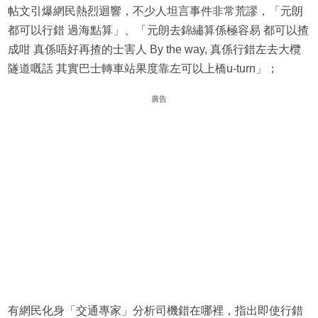
帖文引爆網民熱烈迴響，不少人坦言事件非常荒謬，「元朗
都可以行錯 過海點算」、「元朗去錦繡算係極容易 都可以揸
成咁 真係唔好再揸的士害人 By the way, 真係行錯左去大欖
隧道嘅話 其實巴士轉車站果度靠左可以上橋u-turn」；
廣告
有網民化身「交通專家」分析司機錯在哪裡，指出即使行錯