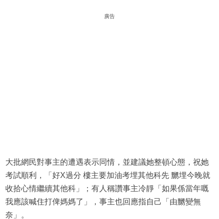
廣告
大批網民對事主的遭遇表示同情，並建議她整頓心態，祝她
考試順利，「好X過分 樓主要加油考埋其他科先 嬲埋今晚就
收拾心情繼續其他科」；有人稱讚事主冷靜「如果係當年嘅
我應該喊住打俾媽媽了」，事主也回應指自己「由嬲變無
奈」。