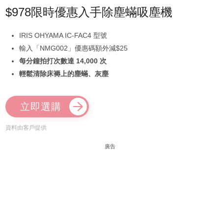
$978限時優惠入手除塵蟎吸塵機
IRIS OHYAMA IC-FAC4 型號
輸入「NMG002」優惠碼額外減$25
每分鐘拍打次數達 14,000 次
輕鬆清除床褥上的塵蟎、灰塵
立即選購
資料由客戶提供
廣告