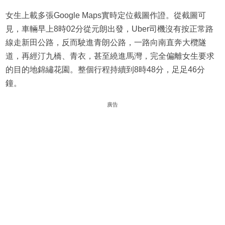
女生上載多張Google Maps實時定位截圖作證。從截圖可
見，車輛早上8時02分從元朗出發，Uber司機沒有按正常路
線走新田公路，反而駛進青朗公路，一路向南直奔大欖隧
道，再經汀九橋、青衣，甚至繞進馬灣，完全偏離女生要求
的目的地錦繡花園。整個行程持續到8時48分，足足46分
鐘。
廣告