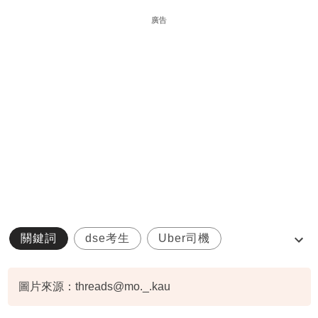
廣告
關鍵詞
dse考生
Uber司機
元朗去錦綉
馬灣
圖片來源：threads@mo._.kau