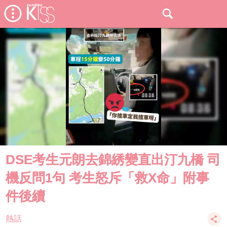
DSE考生元朗去錦綉變直出汀九橋 司
機反問1句 考生怒斥「救X命」附事
件後續
熱話