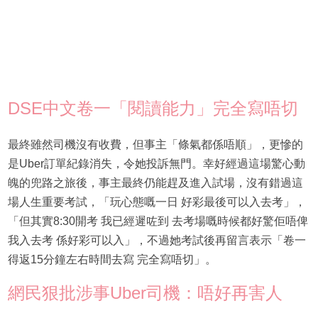
DSE中文卷一「閱讀能力」完全寫唔切
最終雖然司機沒有收費，但事主「條氣都係唔順」，更慘的
是Uber訂單紀錄消失，令她投訴無門。幸好經過這場驚心動
魄的兜路之旅後，事主最終仍能趕及進入試場，沒有錯過這
場人生重要考試，「玩心態嘅一日 好彩最後可以入去考」，
「但其實8:30開考 我已經遲咗到 去考場嘅時候都好驚佢唔俾
我入去考 係好彩可以入」，不過她考試後再留言表示「卷一
得返15分鐘左右時間去寫 完全寫唔切」。
網民狠批涉事Uber司機：唔好再害人