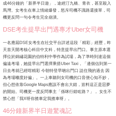
成46分鐘的「新界半日遊」，途經汀九橋、青衣，甚至殺入
馬灣。女考生在車上情緒爆發，怒斥司機不識路還接單，司
機更反問一句令考生完全崩潰。
DSE考生提早出門遇專才Uber女司機
一名應屆DSE女考生在社交平台詳述這段「精彩」經歷，昨
天首天開考核心科目中文科，特意提早出門口。事主原本選
擇位於錦繡花園的伯特利中學作為試場，為了準時到達這個
偏遠考場，她提早出門選擇乘搭Uber Taxi，「邊個估到第一
日去考就已經咁精彩 今朝特登早啲出門口 諗住飛的過去 因
為考場嗰度好偏」。一上車聽到女司機的口音便心知不妙，
但心想依靠Google Maps應該不會出大錯，豈料這正是惡夢
的開始。司機更一度反問事主「係咪行錯咗路？」， 女生不
禁心想「我X呀你揸車定我揸車呀」。
46分鐘新界半日遊驚魂記