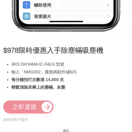
$978限時優惠入手除塵蟎吸塵機
IRIS OHYAMA IC-FAC4 型號
輸入「NMG002」優惠碼額外減$25
每分鐘拍打次數達 14,000 次
輕鬆清除床褥上的塵蟎、灰塵
立即選購
資料由客戶提供
廣告