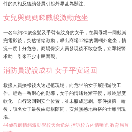
件的真相及後續發展引起外界甚為關注。
女兒與媽媽睇戲後激動危坐
一名年約20歲金髮及手臂有紋身的女子，在與母親一同觀賞
完電影後，突然情緒激動，攀出商場12樓的圍欄外危坐，情
況一度十分危急。商場保安人員發現後不敢怠慢，立即報警
求助，引來不少市民圍觀。
消防員游說成功 女子平安返回
救援人員接報後火速趕抵現場，向危坐的女子展開游說工
作。經過一番耐心的勸導，女子的情緒逐漸平復，最終態度
軟化，自行返回到安全位置，並未釀成悲劇。事件擾攘一輪
後，該名女子最後由母親陪同，安然無恙地乘搭的士離開現
場。
44歲教師情緒激動學校天台危站 控訴校方內情曝光 教育局首