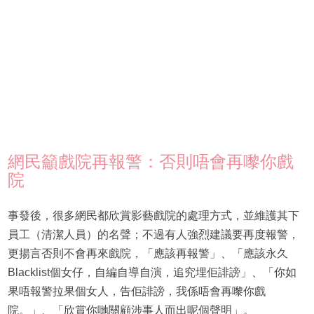
網民籲戲院再報警：否則唔會再嚟你戲
院
事發後，很多網民都欣賞影藝戲院的處理方式，並維護其下
員工（清潔人員）的名聲；不過有人強烈建議要再度報警，
更揚言否則不會再來戲院，「應該再報警」、「應該永久
Blacklist個女仔，自編自導自演，追究埋佢誹謗」、「你如
果唔報警拉果個女人，告佢誹謗，我係唔會再嚟你戲
院。」、「欣賞你哋關顧涉事人而出呢個聲明」。