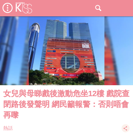
女兒與母睇戲後激動危坐12樓 戲院查
閉路後發聲明 網民籲報警：否則唔會
再嚟
熱話