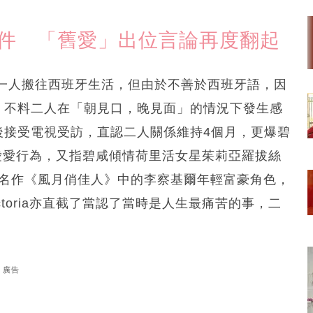
事件 「舊愛」出位言論再度翻起
一人搬往西班牙生活，但由於不善於西班牙語，因
oos，不料二人在「朝見口，晚見面」的情況下發生感
傳出後接受電視受訪，直認二人關係維持4個月，更爆碧
愛愛行為，又指碧咸傾情荷里活女星茱莉亞羅拔絲
角色扮演名作《風月俏佳人》中的李察基爾年輕富豪角色，
toria亦直截了當認了當時是人生最痛苦的事，二
廣告