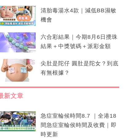
清胎毒湯水4款｜減低BB濕敏
機會
六合彩結果｜今期8月6日攪珠
結果＋中獎號碼＋派彩金額
尖肚是陀仔 圓肚是陀女？到底
有無根據？
最新文章
急症室輪候時間8.7 ｜全港18
間急症室輪侯時間及收費｜即
時更新