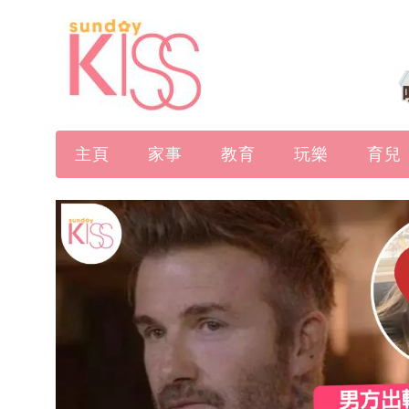
主頁
家事
教育
玩樂
育兒