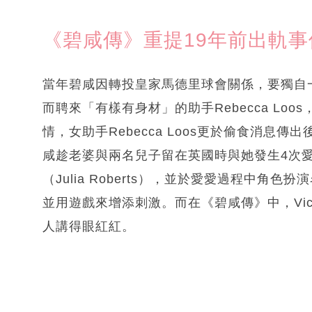
《碧咸傳》重提19年前出軌
當年碧咸因轉投皇家馬德里球會關係，要獨自
而聘來「有樣有身材」的助手Rebecca L
情，女助手Rebecca Loos更於偷食消息
咸趁老婆與兩名兒子留在英國時與她發生4次
（Julia Roberts），並於愛愛過程中
並用遊戲來增添刺激。而在《碧咸傳》中，Vic
人講得眼紅紅。