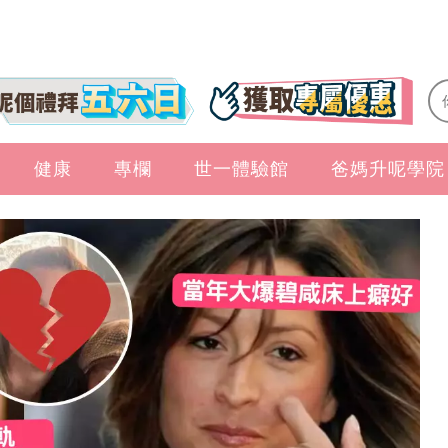
健康
專欄
世一體驗館
爸媽升呢學院