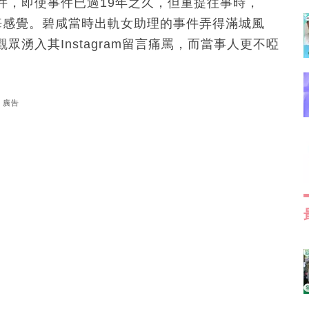
件，即使事件已過19年之久，但重提往事時，
和後悔感覺。碧咸當時出軌女助理的事件弄得滿城風
湧入其Instagram留言痛罵，而當事人更不啞
廣告