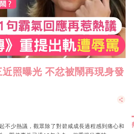
近照曝光 不忿被鬧再現身發
已引起不少熱議，觀眾除了對碧咸成長過程感到痛心和