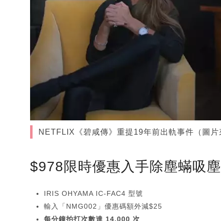
NETFLIX《碧咸傳》重提19年前出軌事件（圖片來
$978限時優惠入手除塵蟎吸
IRIS OHYAMA IC-FAC4 型號
輸入「NMG002」優惠碼額外減$25
每分鐘拍打次數達 14,000 次