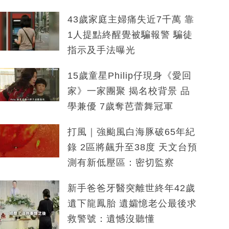
43歲家庭主婦痛失近7千萬 靠
1人提點終醒覺被騙報警 騙徒
指示及手法曝光
15歲童星Philip仔現身《愛回
家》一家團聚 揭名校背景 品
學兼優 7歲奪芭蕾舞冠軍
打風｜強颱風白海豚破65年紀
錄 2區將飆升至38度 天文台預
測有新低壓區：密切監察
新手爸爸牙醫突離世終年42歲
遺下龍鳳胎 遺孀憶老公最後求
救警號：遺憾沒聽懂