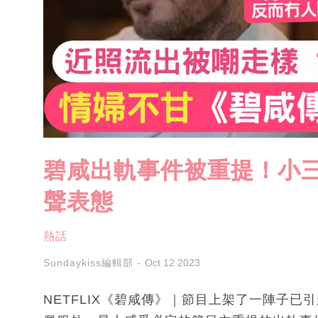
碧咸出軌事件被重提！小三
聲表態
熱話
Sundaykiss編輯部
Oct 12 2023
NETFLIX《碧咸傳》｜節目上架了一陣子