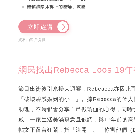
輕鬆清除床褥上的塵蟎、灰塵
立即選購
資料由客戶提供
網民找出Rebecca Loos 19
節目出街後引來極大迴響，Rebeacca亦因此
「破壞碧咸婚姻的小三」。據Rebecca的
助理，不時都會分享自己做瑜伽的心得，同時
威，一家生活美滿寫意且低調，與19年前的
帖文下留言狂鬧，指「滾開」、「你害他們（Beck