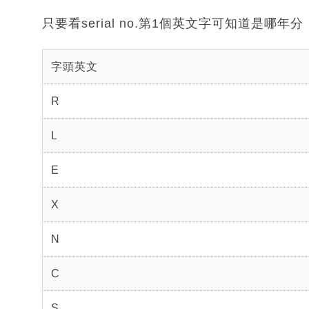
只要看serial no.第1個英文字可知道是
字頭英文
R
L
E
X
N
C
S