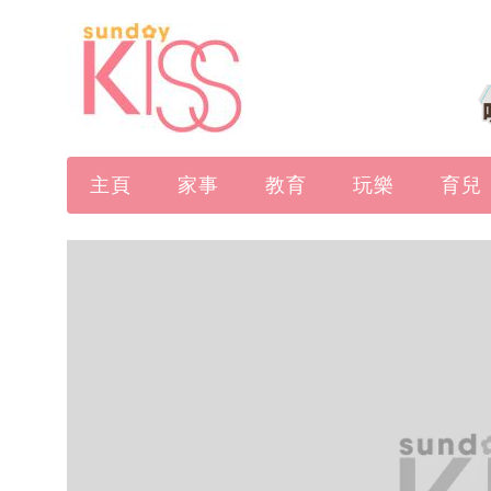
主頁
家事
教育
玩樂
育兒