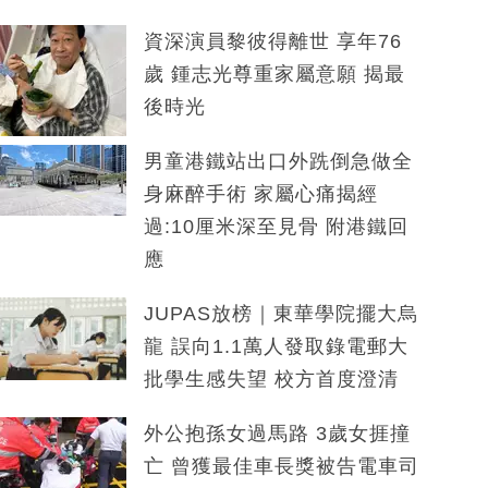
資深演員黎彼得離世 享年76
歲 鍾志光尊重家屬意願 揭最
後時光
男童港鐵站出口外跣倒急做全
身麻醉手術 家屬心痛揭經
過:10厘米深至見骨 附港鐵回
應
JUPAS放榜｜東華學院擺大烏
龍 誤向1.1萬人發取錄電郵大
批學生感失望 校方首度澄清
外公抱孫女過馬路 3歲女捱撞
亡 曾獲最佳車長獎被告電車司