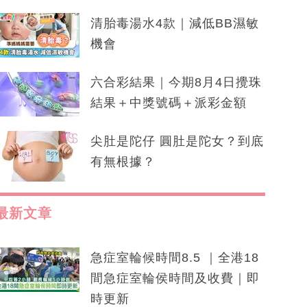
清胎毒湯水4款｜減低BB濕敏
機會
六合彩結果｜今期8月4日攪珠
結果＋中獎號碼＋派彩金額
尖肚是陀仔 圓肚是陀女？到底
有無根據？
最新文章
急症室輪候時間8.5 ｜全港18
間急症室輪侯時間及收費｜即
時更新