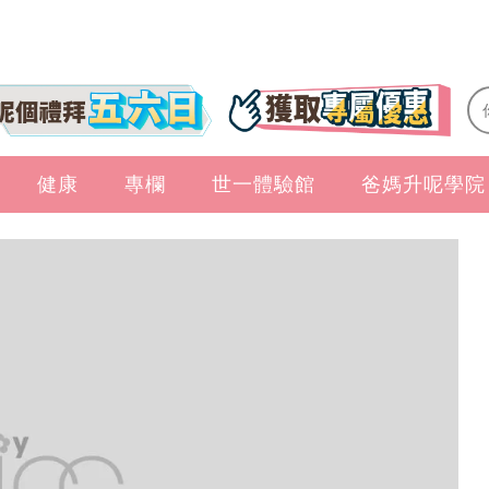
健康
專欄
世一體驗館
爸媽升呢學院