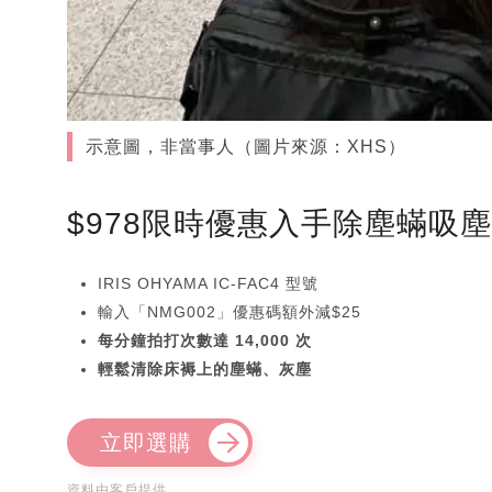
示意圖，非當事人（圖片來源：XHS）
$978限時優惠入手除塵蟎吸
IRIS OHYAMA IC-FAC4 型號
輸入「NMG002」優惠碼額外減$25
每分鐘拍打次數達 14,000 次
輕鬆清除床褥上的塵蟎、灰塵
立即選購
資料由客戶提供