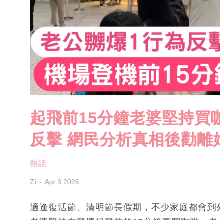
起飛前15分鐘老婆堅持買
反擊 網民分析真相後勸離
熱話
Zi
Apr 3 2026
適逢復活節、清明節長假期，不少家庭都會到