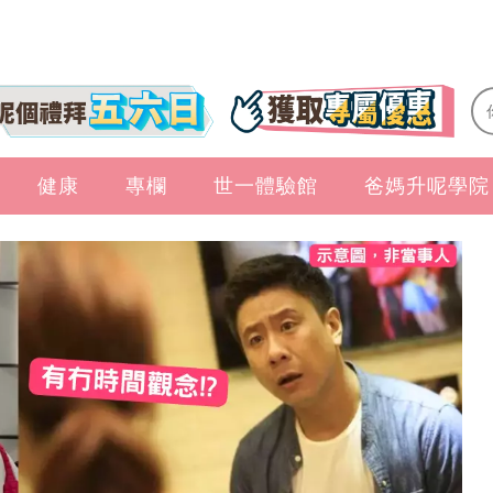
健康
專欄
世一體驗館
爸媽升呢學院