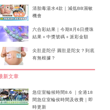
清胎毒湯水4款｜減低BB濕敏
機會
六合彩結果｜今期8月6日攪珠
結果＋中獎號碼＋派彩金額
尖肚是陀仔 圓肚是陀女？到底
有無根據？
最新文章
急症室輪候時間8.6 ｜全港18
間急症室輪侯時間及收費｜即
時更新