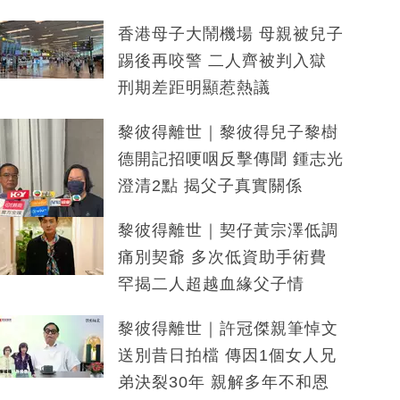
香港母子大鬧機場 母親被兒子
踢後再咬警 二人齊被判入獄
刑期差距明顯惹熱議
黎彼得離世｜黎彼得兒子黎樹
德開記招哽咽反擊傳聞 鍾志光
澄清2點 揭父子真實關係
黎彼得離世｜契仔黃宗澤低調
痛別契爺 多次低資助手術費
罕揭二人超越血緣父子情
黎彼得離世｜許冠傑親筆悼文
送別昔日拍檔 傳因1個女人兄
弟決裂30年 親解多年不和恩