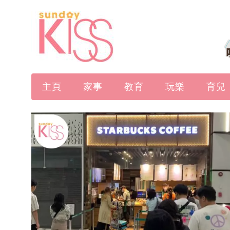
主頁
家事
教育
玩樂
育兒