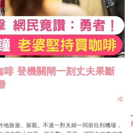
咖啡 登機關閘一刻丈夫果斷
婚
外地旅遊、探親。不過一對夫婦一同前往到機場，