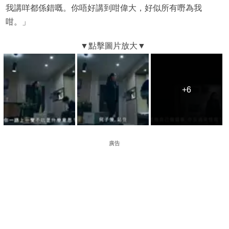
我講咩都係錯嘅。你唔好講到咁偉大，好似所有嘢為我
咁。」
+6
+6
廣告