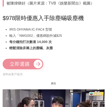
被陳煒睇好（圖片來源：TVB《娛樂新聞台》截圖）
$978限時優惠入手除塵蟎吸塵機
IRIS OHYAMA IC-FAC4 型號
輸入「NMG002」優惠碼額外減$25
每分鐘拍打次數達 14,000 次
輕鬆清除床褥上的塵蟎、灰塵
立即選購
資料由客戶提供
廣告