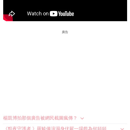
廣告
楊凱博拍那個廣告被網民截圖瘋傳？
《黯夜守護者 》羅毓儀演濕身伏屍一場戲為何頻頻