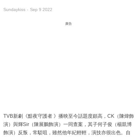
Sundaykiss
Sep 9 2022
廣告
TVB新劇《黯夜守護者 》播映至今話題度頗高，CK（陳煒飾
演）與輝Sir（陳展鵬飾演）一同查案，其子何子俊（楊凱博
飾演）反叛，常駁咀，雖然他年紀輕輕，演技亦很出色。自