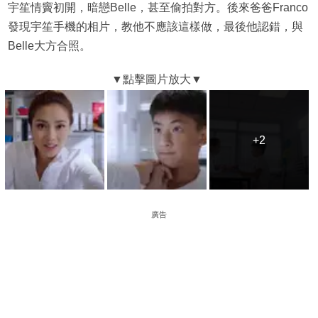
宇笙情竇初開，暗戀Belle，甚至偷拍對方。後來爸爸Franco
發現宇笙手機的相片，教他不應該這樣做，最後他認錯，與
Belle大方合照。
+2
+2
廣告