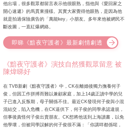
他出場，很多觀眾都留言表示他很眼熟，指他與《愛回家之
開心速遞》的馬貫東撞樣。其實大家覺得他眼熟，是因為他
就是拍過保險廣告的「萬能key」小朋友。多年來他被網民不
斷改圖，一直紅爆網絡。
即睇《黯夜守護者》最新劇情劇透
《黯夜守護者》演技自然獲觀眾留意 被
陳煒睇好
在 TVB新劇《黯夜守護者》中，CK在離婚後獨力撫養何子
俊，但因工作拼搏而難以兼顧家庭，加上14歲正讀中學的兒
子已進入反叛期，母子關係不佳。最近CK發現何子俊與小混
混結交，陷入危機，在CK逼供下，何子俊的同學承認違規，
但事後責怪何子俊出賣朋友。CK想將他送到上海讀書，以免
他學壞，但被同學誤解的何子俊很不滿：「你講咩都係啱，