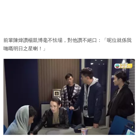
前輩陳煒讚楊凱博毫不怯場，對他讚不絕口：「呢位就係我
哋嘅明日之星喇！」