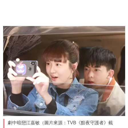
劇中暗戀江嘉敏（圖片來源：TVB《黯夜守護者》截