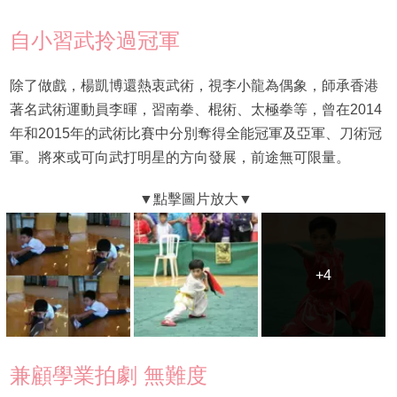
自小習武拎過冠軍
除了做戲，楊凱博還熱衷武術，視李小龍為偶象，師承香港
著名武術運動員李暉，習南拳、棍術、太極拳等，曾在2014
年和2015年的武術比賽中分別奪得全能冠軍及亞軍、刀術冠
軍。將來或可向武打明星的方向發展，前途無可限量。
+4
+4
兼顧學業拍劇 無難度