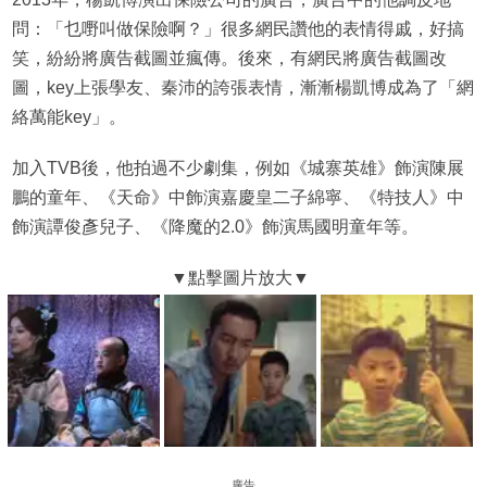
問：「乜嘢叫做保險啊？」很多網民讚他的表情得戚，好搞
笑，紛紛將廣告截圖並瘋傳。後來，有網民將廣告截圖改
圖，key上張學友、秦沛的誇張表情，漸漸楊凱博成為了「網
絡萬能key」。
加入TVB後，他拍過不少劇集，例如《城寨英雄》飾演陳展
鵬的童年、《天命》中飾演嘉慶皇二子綿寧、《特技人》中
飾演譚俊彥兒子、《降魔的2.0》飾演馬國明童年等。
廣告