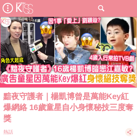
黯夜守護者｜楊凱博曾是萬能Key紅
爆網絡 16歲童星自小身懷秘技三度奪
獎
熱話