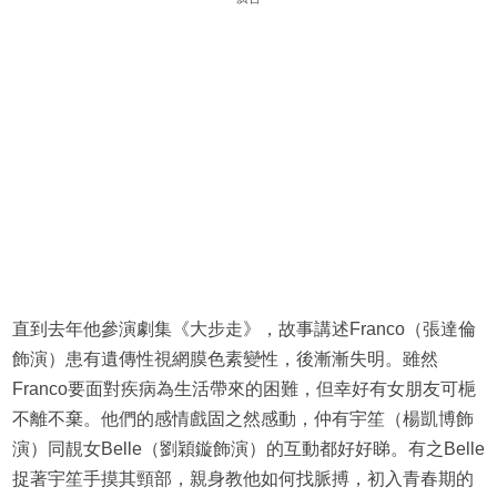
直到去年他參演劇集《大步走》，故事講述Franco（張達倫
飾演）患有遺傳性視網膜色素變性，後漸漸失明。雖然
Franco要面對疾病為生活帶來的困難，但幸好有女朋友可梔
不離不棄。他們的感情戲固之然感動，仲有宇笙（楊凱博飾
演）同靚女Belle（劉穎鏇飾演）的互動都好好睇。有之Belle
捉著宇笙手摸其頸部，親身教他如何找脈搏，初入青春期的