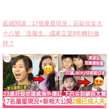
延續閱讀：17個童星現況：莊錠欣女大
十八變「況復生」成家立室8年轉行做
咩？