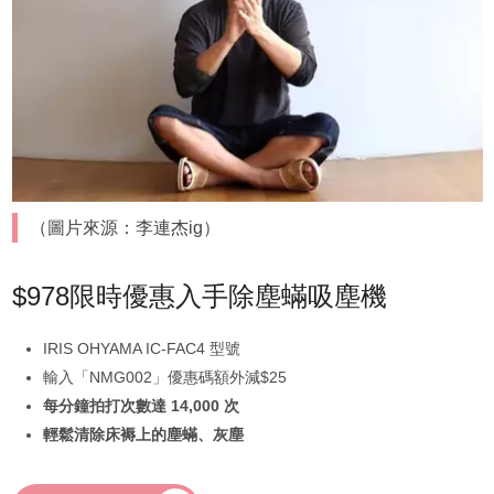
（圖片來源：李連杰ig）
$978限時優惠入手除塵蟎吸塵機
IRIS OHYAMA IC-FAC4 型號
輸入「NMG002」優惠碼額外減$25
每分鐘拍打次數達 14,000 次
輕鬆清除床褥上的塵蟎、灰塵