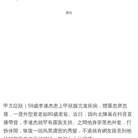
廣告
甲亢症狀｜59歲李連杰患上甲狀腺亢進疾病，體重忽胖忽
瘦，一度外型衰老如80歲老翁。近日，因向太陳嵐在抖音直
播帶貨，李連杰就罕有露面支持。之間他身穿黑色外套，打
扮休閒，恢復一頭烏黑濃密的秀髮，不過就有網友留意到他