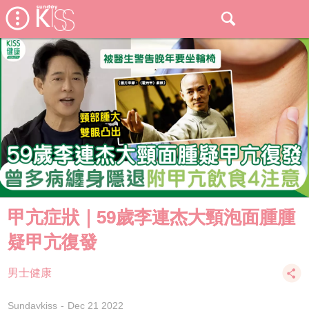
甲亢症狀｜59歲李連杰大頸泡面腫腫
疑甲亢復發
男士健康
Sundaykiss
Dec 21 2022