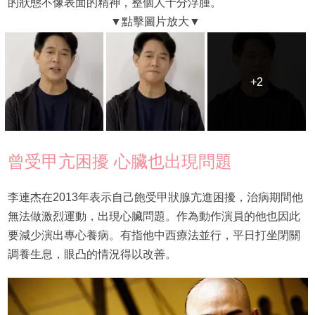
的狀態不像表面的精神，整個人十分浮腫。
+2
+2
曾受甲亢困擾 心臟也出現問題
李連杰在2013年表示自己飽受甲狀腺亢進困擾，治病期間他
無法做激烈運動，出現心臟問題。作為動作演員的他也因此
要減少演出專心養病。有指他中西療法並行，平日打坐閉關
調養生息，眼凸的情況得以改善。