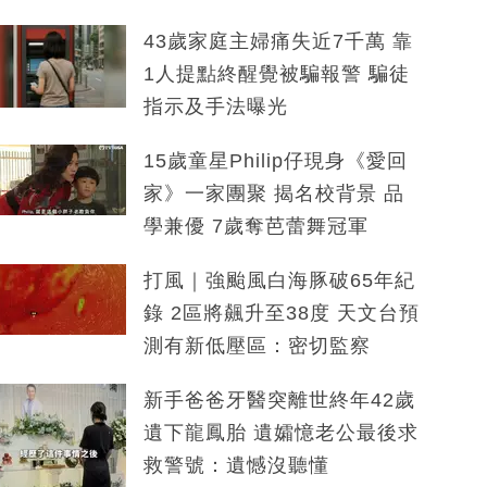
43歲家庭主婦痛失近7千萬 靠
1人提點終醒覺被騙報警 騙徒
指示及手法曝光
15歲童星Philip仔現身《愛回
家》一家團聚 揭名校背景 品
學兼優 7歲奪芭蕾舞冠軍
打風｜強颱風白海豚破65年紀
錄 2區將飆升至38度 天文台預
測有新低壓區：密切監察
新手爸爸牙醫突離世終年42歲
遺下龍鳳胎 遺孀憶老公最後求
救警號：遺憾沒聽懂