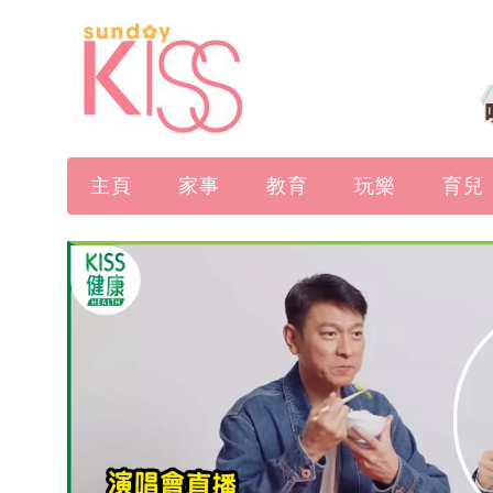
主頁
家事
教育
玩樂
育兒