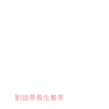
劉德華養生餐單