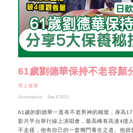
61歲劉德華保持不老容顏
男士健康
Sundaykiss
Sep 6 2022
61歲的劉德華一直有不老男神的稱號，身高1
影片平台舉行線上演唱會，最高峰有高達4億
不走樣，他有自己的一套獨門養生之道。他就