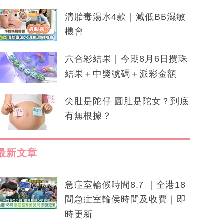
清胎毒湯水4款｜減低BB濕敏
機會
六合彩結果｜今期8月6日攪珠
結果＋中獎號碼＋派彩金額
尖肚是陀仔 圓肚是陀女？到底
有無根據？
最新文章
急症室輪候時間8.7 ｜全港18
間急症室輪侯時間及收費｜即
時更新