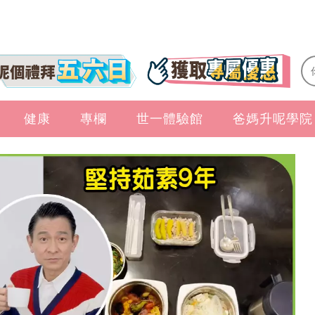
健康
專欄
世一體驗館
爸媽升呢學院