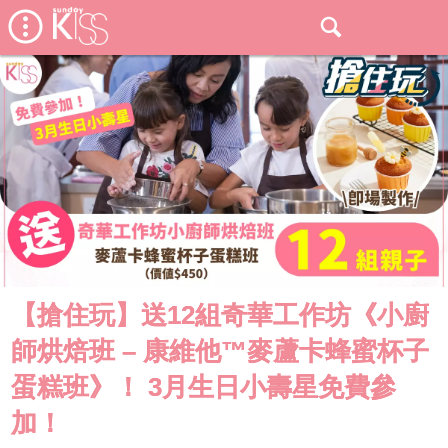
【搶住玩】送12組奇華工作坊《小廚
師烘焙班 – 康維他™麥蘆卡蜂蜜杯子
蛋糕班》！ 3月生日小壽星免費參
加！