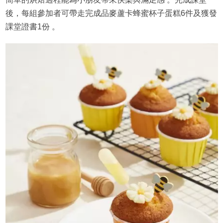
後，每組參加者可帶走完成品麥蘆卡蜂蜜杯子蛋糕6件及獲發
課堂證書1份 。