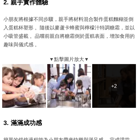
2. 親手實作體驗
小朋友將根據不同步驟，親手將材料混合製作蛋糕麵糊並倒
入蛋糕杯塑形 。隨後以麥蘆卡蜂蜜與檸檬汁特調糖霜，並以
小吸管盛載 。品嚐前親自將糖霜倒於蛋糕表面，增加食用的
趣味與儀式感 。
+2
+2
3. 滿滿成功感
簡單的烘焙過程能為小朋友帶來快樂與滿足感 。完成課堂