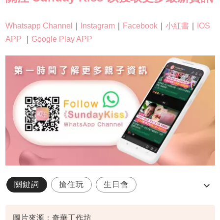
Whatsapp Channel
｜
Instagram
｜
Facebook
｜
小紅書
｜
IOS
APP
｜
Google Play APP
關鍵詞
搶住玩
生日會
麥蘆卡蜂蜜
奇華工作坊
圖片來源：奇華工作坊