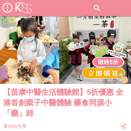
【苗康中醫生活體驗館】5折優惠 全
港首創親子中醫體驗 藥食同源小
「藥」師
童你玩住學