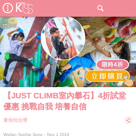
【JUST CLIMB室內攀石】4折試堂
優惠 挑戰自我 培養自信
童你玩住學
Weifan Sophie Song
Nov 1 2024