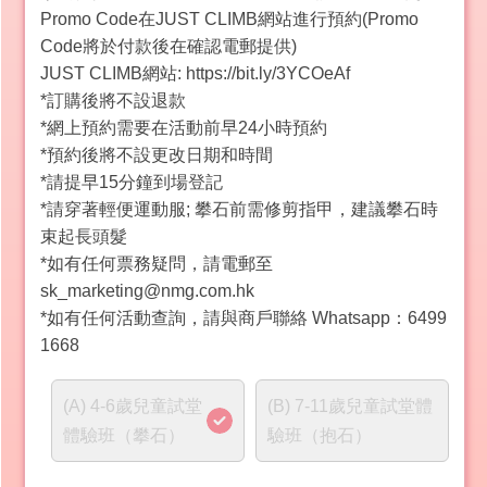
Promo Code在JUST CLIMB網站進行預約(Promo
Code將於付款後在確認電郵提供)
JUST CLIMB網站: https://bit.ly/3YCOeAf
*訂購後將不設退款
*網上預約需要在活動前早24小時預約
*預約後將不設更改日期和時間
*請提早15分鐘到場登記
*請穿著輕便運動服; 攀石前需修剪指甲，建議攀石時
束起長頭髮
*如有任何票務疑問，請電郵至
sk_marketing@nmg.com.hk
*如有任何活動查詢，請與商戶聯絡 Whatsapp：6499
1668
(A) 4-6歲兒童試堂
(B) 7-11歲兒童試堂體
體驗班（攀石）
驗班（抱石）