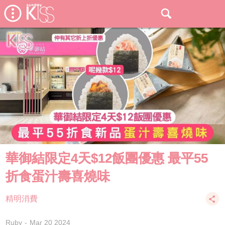
華御結限定4天$12飯團優惠 最平55
折食蛋汁壽喜燒味
精明消費
Ruby
Mar 20 2024