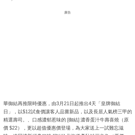
廣告
華御結再推限時優惠，由3月21日起推出4天「皇牌御結
日」，以$12試食價讓客人品嘗新品，以及長居人氣榜三甲的
精選壽司。、口感濃郁惹味的 [御結] 濃香蛋汁牛壽喜燒（原
價 $22），更以超值優惠價登場，為大家送上一試難忘滋