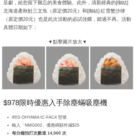
呈獻，給您留下難忘的美食體驗。此外，清新經典的[御結]
北海道產秋鮭三文魚（原定價20元）和[御結] 紅雪蟹沙律
（原定價20元）也是此次活動的必試佳餚，錯過不再。活動
具體日期如下：
$978限時優惠入手除塵蟎吸塵機
IRIS OHYAMA IC-FAC4 型號
輸入「NMG002」優惠碼額外減$25
每分鐘拍打次數達 14,000 次