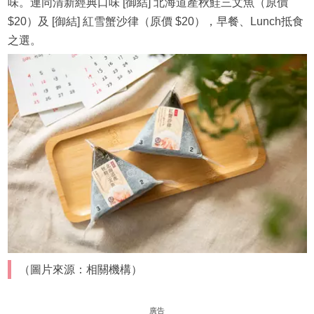
味。連同清新經典口味 [御結] 北海道產秋鮭三文魚（原價
$20）及 [御結] 紅雪蟹沙律（原價 $20），早餐、Lunch抵食
之選。
（圖片來源：相關機構）
廣告