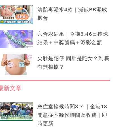
清胎毒湯水4款｜減低BB濕敏
機會
六合彩結果｜今期8月6日攪珠
結果＋中獎號碼＋派彩金額
尖肚是陀仔 圓肚是陀女？到底
有無根據？
最新文章
急症室輪候時間8.7 ｜全港18
間急症室輪侯時間及收費｜即
時更新