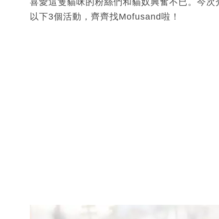
喜愛這隻貓咪的粉絲們和貓奴興奮不已。今次介
以下3個活動，齊齊找Mofusand啦！