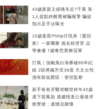
43歲家庭主婦痛失近7千萬 靠
1人提點終醒覺被騙報警 騙徒
指示及手法曝光
15歲童星Philip仔現身《愛回
家》一家團聚 揭名校背景 品
學兼優 7歲奪芭蕾舞冠軍
打風｜強颱風白海豚破65年紀
錄 2區將飆升至38度 天文台預
測有新低壓區：密切監察
新手爸爸牙醫突離世終年42歲
遺下龍鳳胎 遺孀憶老公最後求
救警號：遺憾沒聽懂