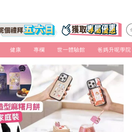
健康
專欄
世一體驗館
爸媽升呢學院