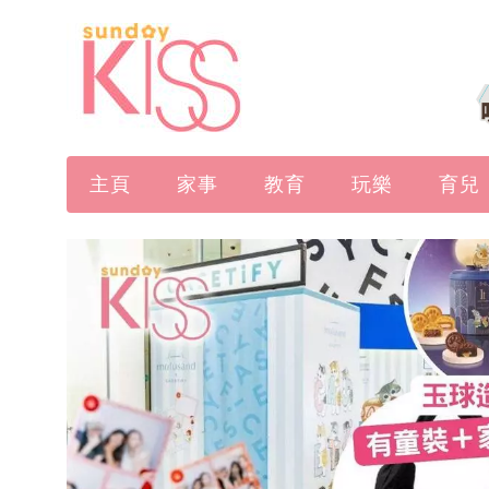
主頁
家事
教育
玩樂
育兒