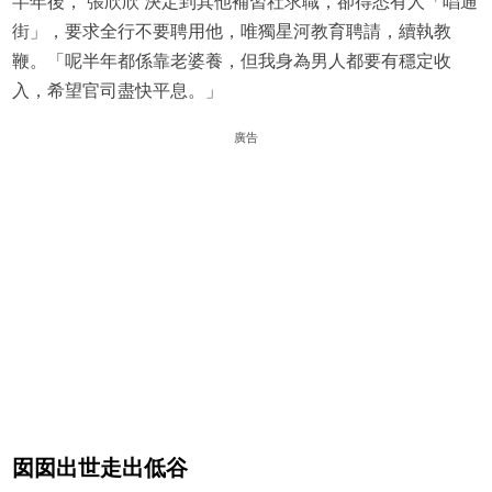
半年後， 張欣欣 決定到其他補習社求職，卻得悉有人「唱通
街」，要求全行不要聘用他，唯獨星河教育聘請，續執教
鞭。「呢半年都係靠老婆養，但我身為男人都要有穩定收
入，希望官司盡快平息。」
廣告
囡囡出世走出低谷