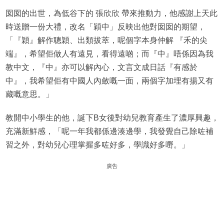
囡囡的出世，為低谷下的 張欣欣 帶來推動力，他感謝上天此
時送贈一份大禮，改名「穎中」反映出他對囡囡的期望，
「『穎』解作聰穎、出類拔萃，呢個字本身仲解 『禾的尖
端』，希望佢做人有遠見，看得遠啲；而『中』唔係因為我
教中文，『中』亦可以解內心，文言文成日話『有感於
中』，我希望佢有中國人內斂嘅一面，兩個字加埋有揚又有
藏嘅意思。」
教開中小學生的他，誕下B女後對幼兒教育產生了濃厚興趣，
充滿新鮮感，「呢一年我都係邊湊邊學，我發覺自己除咗補
習之外，對幼兒心理掌握多咗好多，學識好多嘢。」
廣告