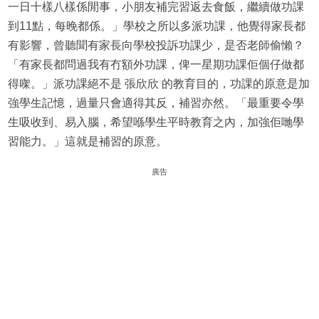
一日十樣八樣係閒事，小朋友補完習返去食飯，繼續做功課
到11點，每晚都係。」學校之所以多派功課，他覺得家長都
有影響，曾聽聞有家長向學校投訴功課少，是否老師偷懶？
「有家長都問過我有冇額外功課，俾一星期功課佢個仔做都
得㗎。」派功課絕不是 張欣欣 的教育目的，功課的原意是加
強學生記憶，過量只會適得其反，補習亦然。「最重要令學
生吸收到、易入腦，希望喺學生平時教育之內，加強佢哋學
習能力。」這就是補習的原意。
廣告