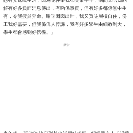
想有安逸嘅生活，因為呢件事我都失業半年，期間又唔知點
解有好多負面消息傳出，有啲係事實，但有好多都係無中生
有，令我疲於奔命。咁啱囡囡出世，我又買咗層樓自住，份
工我好需要，但我係俾人停課，我有好多學生由細教到大，
學生都會感到好徬徨。」
廣告