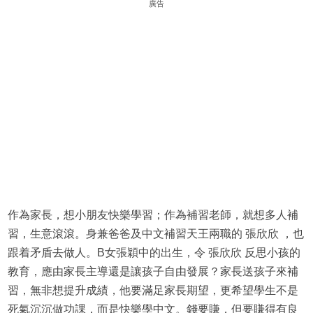
廣告
作為家長，想小朋友快樂學習；作為補習老師，就想多人補
習，生意滾滾。身兼爸爸及中文補習天王兩職的 張欣欣 ，也
跟着矛盾去做人。B女張穎中的出生，令 張欣欣 反思小孩的
教育，應由家長主導還是讓孩子自由發展？家長送孩子來補
習，無非想提升成績，他要滿足家長期望，更希望學生不是
死氣沉沉做功課，而是快樂學中文。錢要賺，但要賺得有良