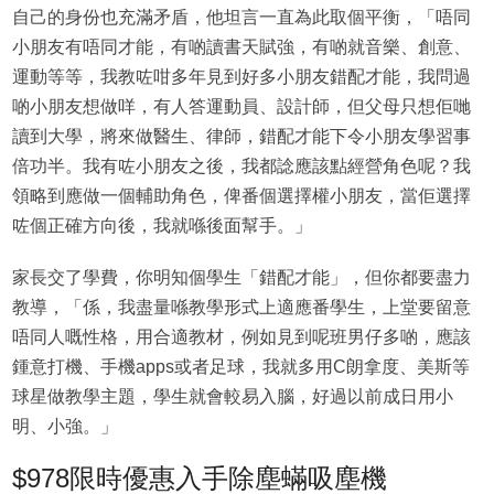
自己的身份也充滿矛盾，他坦言一直為此取個平衡，「唔同
小朋友有唔同才能，有啲讀書天賦強，有啲就音樂、創意、
運動等等，我教咗咁多年見到好多小朋友錯配才能，我問過
啲小朋友想做咩，有人答運動員、設計師，但父母只想佢哋
讀到大學，將來做醫生、律師，錯配才能下令小朋友學習事
倍功半。我有咗小朋友之後，我都諗應該點經營角色呢？我
領略到應做一個輔助角色，俾番個選擇權小朋友，當佢選擇
咗個正確方向後，我就喺後面幫手。」
家長交了學費，你明知個學生「錯配才能」，但你都要盡力
教導，「係，我盡量喺教學形式上適應番學生，上堂要留意
唔同人嘅性格，用合適教材，例如見到呢班男仔多啲，應該
鍾意打機、手機apps或者足球，我就多用C朗拿度、美斯等
球星做教學主題，學生就會較易入腦，好過以前成日用小
明、小強。」
$978限時優惠入手除塵蟎吸塵機