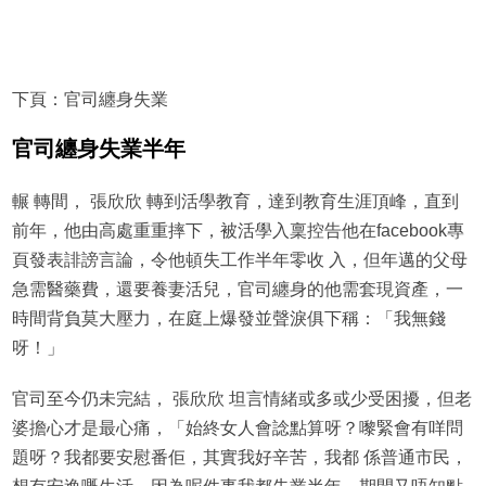
下頁：官司纏身失業
官司纏身失業半年
輾 轉間， 張欣欣 轉到活學教育，達到教育生涯頂峰，直到
前年，他由高處重重摔下，被活學入稟控告他在facebook專
頁發表誹謗言論，令他頓失工作半年零收 入，但年邁的父母
急需醫藥費，還要養妻活兒，官司纏身的他需套現資產，一
時間背負莫大壓力，在庭上爆發並聲淚俱下稱：「我無錢
呀！」
官司至今仍未完結， 張欣欣 坦言情緒或多或少受困擾，但老
婆擔心才是最心痛，「始終女人會諗點算呀？嚟緊會有咩問
題呀？我都要安慰番佢，其實我好辛苦，我都 係普通市民，