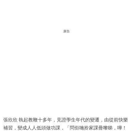
廣告
張欣欣 執起教鞭十多年，見證學生年代的變遷，由從前快樂
補習，變成人人低頭做功課，「問佢哋拎家課冊嚟睇，嘩！