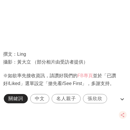
撰文：Ling
攝影：黃大立 （部分相片由受訪者提供）
※如欲率先接收資訊，請讚好我們的
FB專頁
並於「已讚
好/Liked」選單設定「搶先看/See First」，多謝支持。
關鍵詞
中文
名人親子
張欣欣
英華書院