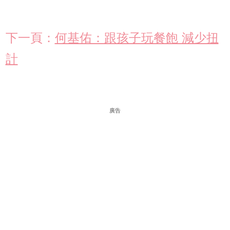
下一頁：
何基佑：跟孩子玩餐飽 減少扭
計
廣告