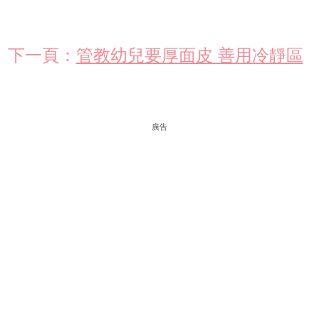
下一頁：
管教幼兒要厚面皮 善用冷靜區
廣告