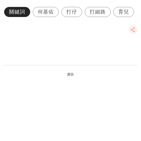
關鍵詞
何基佑
打仔
打細路
育兒
廣告