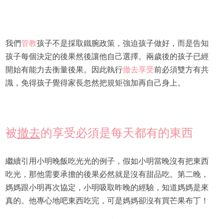
我們
管教
孩子不是採取鐵腕政策，強迫孩子做好，而是告知
孩子每個決定的後果然後讓他自己選擇。兩歲後的孩子已經
開始有能力去衡量後果。因此執行
撤去享受
前必須雙方有共
識，免得孩子覺得家長忽然把規矩強加再自己身上。
被
撤去
的享受必須是每天都有的東西
繼續引用小明晚飯吃光光的例子，假如小明當晚沒有把東西
吃光，那他需要承擔的後果必然就是沒有甜品吃。第二晚，
媽媽跟小明再次協定，小明吸取昨晚的經驗，知道媽媽是來
真的。他專心地吧東西吃完，可是媽媽卻沒有買芒果布丁！