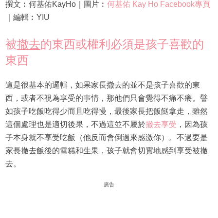
撰文︰何基佑KayHo｜圖片︰
何基佑 Kay Ho Facebook專頁
｜編輯︰YIU
被
撤去
的東西或權利必須是孩子喜歡的
東西
這是很基本的邏輯，如果家長撤去的並不是孩子喜歡的東
西，或者不視為享受的事情，那他們只會覺得不痛不癢。譬
如孩子吃飯吃得少而且吃得慢，最後家長把飯餸拿走，雖然
這個處理也是適切後果，不過這並不屬於
撤去享受
，因為孩
子本身就不享受吃飯（他反而會倒過來感激你）。不過要是
家長撤去飯後的雪糕和生果，孩子就會切實地感到享受被撤
去。
廣告