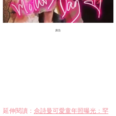
廣告
延伸閱讀：
佘詩曼可愛童年照曝光：罕