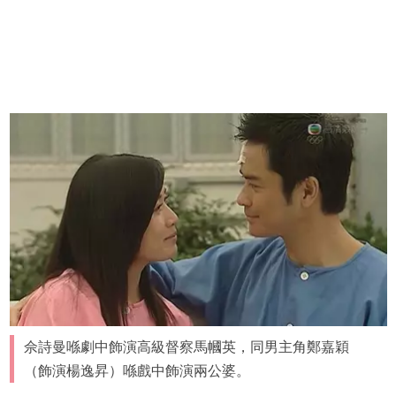
佘詩曼喺劇中飾演高級督察馬幗英，同男主角鄭嘉穎
（飾演楊逸昇）喺戲中飾演兩公婆。