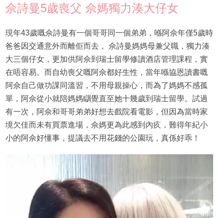
佘詩曼5歲喪父 佘媽獨力湊大仔女
現年43歲嘅佘詩曼有一個哥哥同一個弟弟，喺阿佘年僅5歲時
爸爸因交通意外而離佢而去， 佘詩曼媽媽母兼父職，獨力湊
大三個仔女，更加供阿佘到瑞士留學修讀酒店管理課程，實
在唔容易。而自幼喪父嘅阿佘都好生性，當年喺協恩讀書嘅
阿佘自己做功課同溫習，不用母親操心，而為了媽媽不感孤
單，阿佘從小就陪媽媽瞓覺直至她十幾歲到瑞士留學。試過
有一次，阿佘和哥哥弟弟好想去戲院看電影，但因為當時家
境欠佳而未有買票進場，佘媽更為此感到內疚，難得年紀小
小的阿佘好懂事，提議去不用花錢的公園玩，真係好乖！