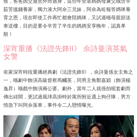
候，爸爸因交通意外而過身，這些年全靠媽媽母兼父職含辛
茹苦搵錢養家，獨力湊大阿佘三兄妹，阿佘為咗報答媽咪養
育之恩，現在即使工作再忙都會陪媽咪，又試過喺母親節送
車送樓，目的是要令辛苦了半生的媽媽安享晚年，認真孝
順！
深宵重播《法證先鋒II》 佘詩曼演英氣
女警
依家深宵時段重播經典劇《法證先鋒II》，佘詩曼係女主角之
一，喺劇中飾演高級督察馬幗英，同男主角鄭嘉穎（飾演楊
逸昇）喺戲中飾演兩公婆。劇外，當年二人就係拍呢套劇而
傳出緋聞，更試過風球高掛時於寓所附近遇上狗仔隊，男方
情急下叫阿佘落車，事件令二人戀情曝光。