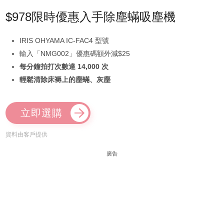
$978限時優惠入手除塵蟎吸塵機
IRIS OHYAMA IC-FAC4 型號
輸入「NMG002」優惠碼額外減$25
每分鐘拍打次數達 14,000 次
輕鬆清除床褥上的塵蟎、灰塵
立即選購
資料由客戶提供
廣告