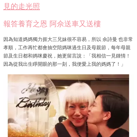
見的走光照
報答養育之恩 阿佘送車又送樓
因為知道媽媽獨力捱大三兄妹很不容易，所以 佘詩曼 也非常
孝順，工作再忙都會抽空陪媽咪過生日及母親節，每年母親
節及生日都和媽咪慶祝，她更留言說：「我相信一見鍾情！
因為從我出生睜開眼的那一刻，我便愛上我的媽媽了！」