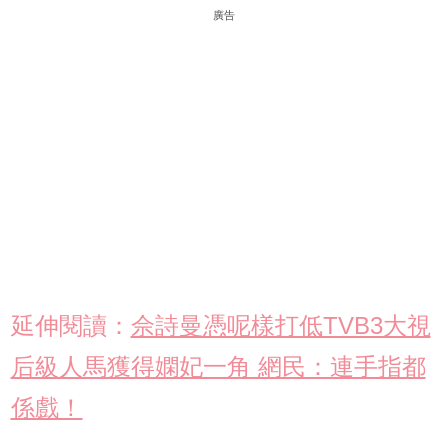
廣告
延伸閱讀：
佘詩曼憑呢樣打低TVB3大視
后級人馬獲得嫻妃一角 網民：連手指都
係戲！