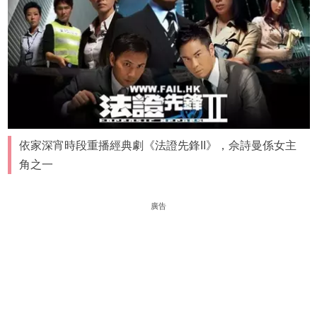
依家深宵時段重播經典劇《法證先鋒II》，佘詩曼係女主
角之一
廣告