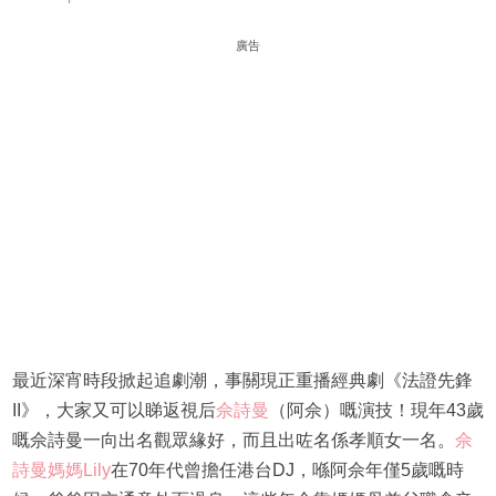
廣告
最近深宵時段掀起追劇潮，事關現正重播經典劇《法證先鋒
II》，大家又可以睇返視后
佘詩曼
（阿佘）嘅演技！現年43歲
嘅佘詩曼一向出名觀眾緣好，而且出咗名係孝順女一名。
佘
詩曼媽媽Lily
在70年代曾擔任港台DJ，喺阿佘年僅5歲嘅時