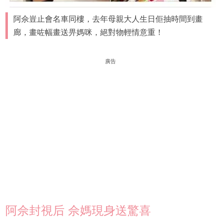
阿佘豈止會名車同樓，去年母親大人生日佢抽時間到畫
廊，畫咗幅畫送畀媽咪，絕對物輕情意重！
廣告
阿佘封視后 佘媽現身送驚喜