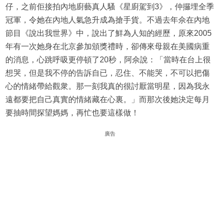
仔，之前佢接拍內地廚藝真人騷《星廚駕到3》，仲攞埋全季
冠軍，令她在內地人氣急升成為搶手貨。不過去年佘在內地
節目《說出我世界》中，說出了鮮為人知的經歷，原來2005
年有一次她身在北京參加頒獎禮時，卻傳來母親在美國病重
的消息，心跳呼吸更停頓了20秒，阿佘說：「當時在台上很
想哭，但是我不停的告訴自已，忍住、不能哭，不可以把傷
心的情緒帶給觀衆。那一刻我真的很討厭當明星，因為我永
遠都要把自己真實的情緒藏在心裏。」而那次後她決定每月
要抽時間探望媽媽，再忙也要這樣做！
廣告