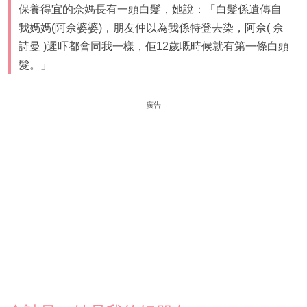
保養得宜的佘媽長有一頭白髮，她說：「白髮係遺傳自
我媽媽(阿佘婆婆)，朋友仲以為我係特登去染，阿佘( 佘
詩曼 )遲吓都會同我一樣，佢12歲嘅時候就有第一條白頭
髮。」
廣告