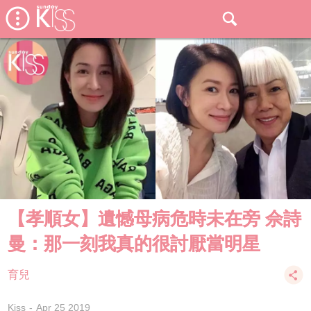
【孝順女】遺憾母病危時未在旁 佘詩
曼：那一刻我真的很討厭當明星
育兒
Kiss
Apr 25 2019