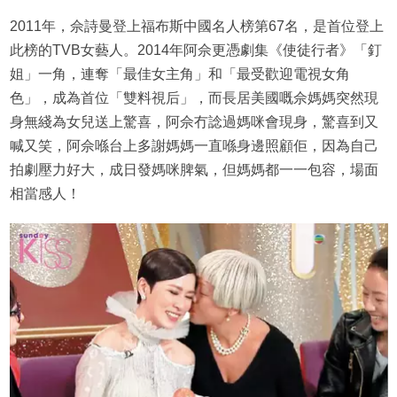
2011年，佘詩曼登上福布斯中國名人榜第67名，是首位登上
此榜的TVB女藝人。2014年阿佘更憑劇集《使徒行者》「釘
姐」一角，連奪「最佳女主角」和「最受歡迎電視女角
色」，成為首位「雙料視后」，而長居美國嘅佘媽媽突然現
身無綫為女兒送上驚喜，阿佘冇諗過媽咪會現身，驚喜到又
喊又笑，阿佘喺台上多謝媽媽一直喺身邊照顧佢，因為自己
拍劇壓力好大，成日發媽咪脾氣，但媽媽都一一包容，場面
相當感人！