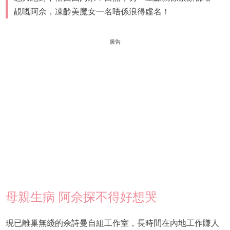
靚嘅阿佘，凍齡美魔女一名唔係浪得虛名！
廣告
母親生病 阿佘探不得好想哭
現已離巢無綫的佘詩曼自組工作室，長時間在內地工作賺人