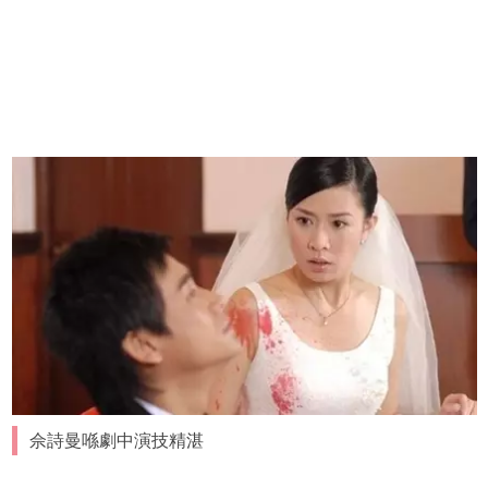
佘詩曼喺劇中演技精湛