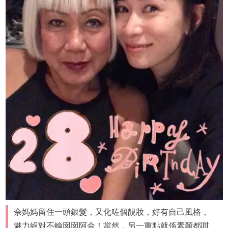
佘媽媽留住一頭銀髮，又化咗個靚妝，好有自己風格，
魅力絕對不輸囡囡阿佘！當然，另一重點就係素顏都咁