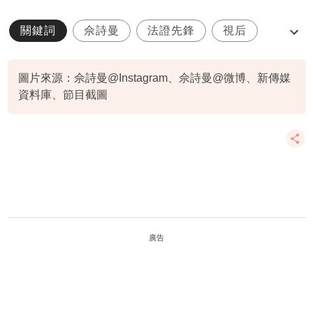
關鍵詞
佘詩曼
法證先鋒
視后
孝順女
圖片來源：佘詩曼@Instagram、佘詩曼@微博、新傳媒
資料庫、節目截圖
廣告