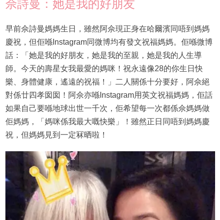
佘詩曼：她是我的好朋友
早前佘詩曼媽媽生日，雖然阿佘現正身在哈爾濱同唔到媽媽
慶祝，但佢喺Instagram同微博均有發文祝福媽媽。佢喺微博
話：「她是我的好朋友，她是我的至親，她是我的人生導
師。今天的壽星女我最愛的媽咪！祝永遠像28的你生日快
樂、身體健康，遙遠的祝福！」二人關係十分要好，阿佘絕
對係廿四孝囡囡！阿佘亦喺Instagram用英文祝福媽媽，佢話
如果自己要喺地球出世一千次，佢希望每一次都係佘媽媽做
佢媽媽，「媽咪係我最大嘅快樂」！雖然正日同唔到媽媽慶
祝，但媽媽見到一定冧晒啦！