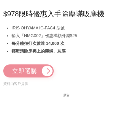
$978限時優惠入手除塵蟎吸塵機
IRIS OHYAMA IC-FAC4 型號
輸入「NMG002」優惠碼額外減$25
每分鐘拍打次數達 14,000 次
輕鬆清除床褥上的塵蟎、灰塵
立即選購
資料由客戶提供
廣告