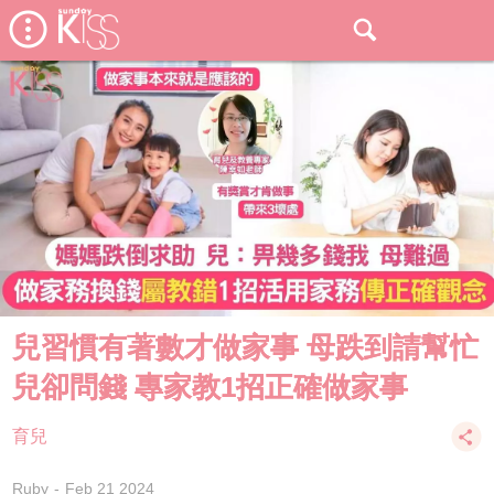
兒習慣有著數才做家事 母跌到請幫忙
兒卻問錢 專家教1招正確做家事
育兒
Ruby
Feb 21 2024