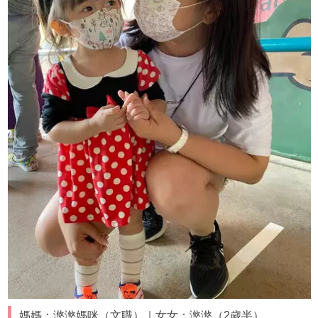
媽媽：滺滺媽咪（文職）｜女女：滺滺（2歲半）