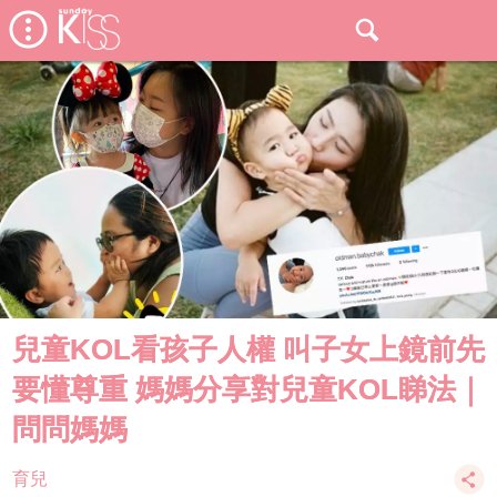
兒童KOL看孩子人權 叫子女上鏡前先
要懂尊重 媽媽分享對兒童KOL睇法｜
問問媽媽
育兒