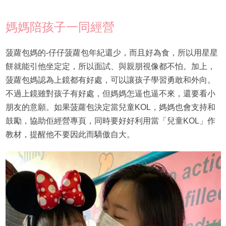
媽媽陪孩子一同經營
菠蘿包媽的-仔仔菠蘿包年紀還少，而且好為食，所以用星星
餅就能引他坐定定，所以面試、與親朋視像都不怕。加上，
菠蘿包媽認為上鏡都有好處，可以讓孩子學習勇敢和外向。
不過上鏡雖對孩子有好處，但媽媽怎逼也逼不來，還要看小
朋友的意願。如果菠蘿包決定當兒童KOL，媽媽也會支持和
鼓勵，協助佢經營專頁，同時要好好利用當「兒童KOL」作
教材，提醒他不要因此而驕傲自大。