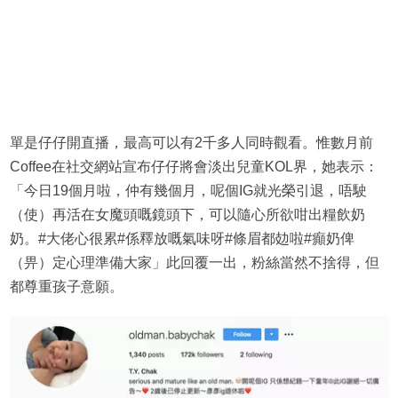
單是仔仔開直播，最高可以有2千多人同時觀看。惟數月前
Coffee在社交網站宣布仔仔將會淡出兒童KOL界，她表示：
「今日19個月啦，仲有幾個月，呢個IG就光榮引退，唔駛
（使）再活在女魔頭嘅鏡頭下，可以隨心所欲咁出糧飲奶
奶。#大佬心很累#係釋放嘅氣味呀#條眉都攰啦#癲奶俾
（畀）定心理準備大家」此回覆一出，粉絲當然不捨得，但
都尊重孩子意願。