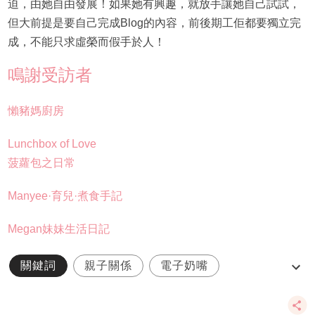
迫，由她自由發展！如果她有興趣，就放手讓她自己試試，
但大前提是要自己完成Blog的內容，前後期工佢都要獨立完
成，不能只求虛榮而假手於人！
鳴謝受訪者
懶豬媽廚房
Lunchbox of Love
菠蘿包之日常
Manyee·育兒·煮食手記
Megan妹妹生活日記
關鍵詞
親子關係
電子奶嘴
媽媽分享
兒童KOL