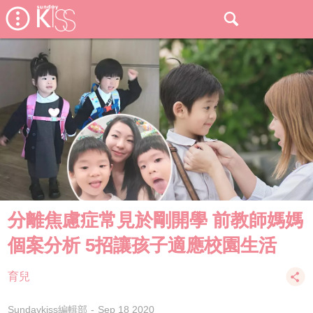
分離焦慮症常見於剛開學 前教師媽媽
個案分析 5招讓孩子適應校園生活
育兒
Sundaykiss編輯部
Sep 18 2020