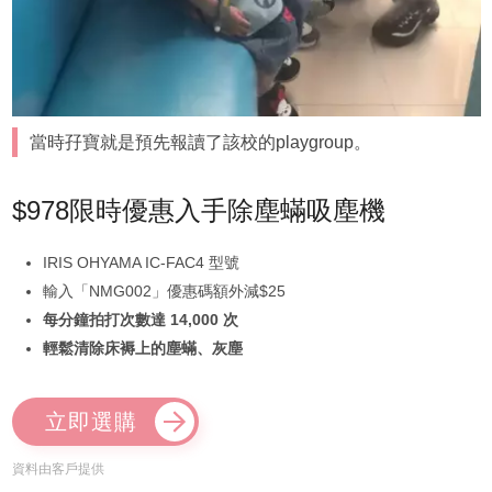
當時孖寶就是預先報讀了該校的playgroup。
$978限時優惠入手除塵蟎吸塵機
IRIS OHYAMA IC-FAC4 型號
輸入「NMG002」優惠碼額外減$25
每分鐘拍打次數達 14,000 次
輕鬆清除床褥上的塵蟎、灰塵
立即選購
資料由客戶提供