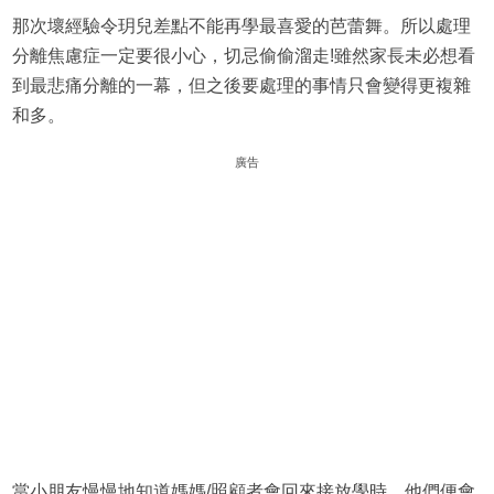
那次壞經驗令玥兒差點不能再學最喜愛的芭蕾舞。所以處理
分離焦慮症一定要很小心，切忌偷偷溜走!雖然家長未必想看
到最悲痛分離的一幕，但之後要處理的事情只會變得更複雜
和多。
廣告
當小朋友慢慢地知道媽媽/照顧者會回來接放學時，他們便會