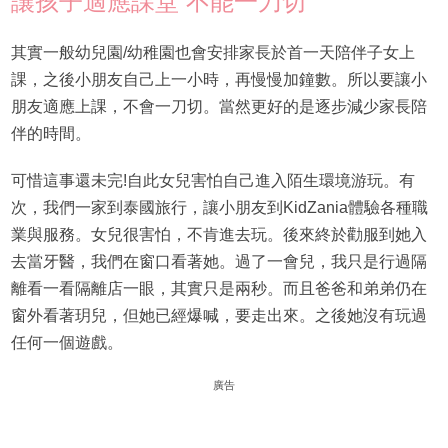
讓孩子適應課堂 不能一刀切
其實一般幼兒園/幼稚園也會安排家長於首一天陪伴子女上
課，之後小朋友自己上一小時，再慢慢加鐘數。所以要讓小
朋友適應上課，不會一刀切。當然更好的是逐步減少家長陪
伴的時間。
可惜這事還未完!自此女兒害怕自己進入陌生環境游玩。有
次，我們一家到泰國旅行，讓小朋友到KidZania體驗各種職
業與服務。女兒很害怕，不肯進去玩。後來終於勸服到她入
去當牙醫，我們在窗口看著她。過了一會兒，我只是行過隔
離看一看隔離店一眼，其實只是兩秒。而且爸爸和弟弟仍在
窗外看著玥兒，但她已經爆喊，要走出來。之後她沒有玩過
任何一個遊戲。
廣告