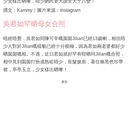
少女樣出晒嚟，唔少網民更大讚女大十八變！
撰文：Kammy｜圖片來源：Instagram
吳君如罕晒母女合照
唔經唔覺，吳君如同陳可辛嘅囡囡Jilian已經13歲喇，相信唔
少人對於Jilian嘅樣貌已經十分糢糊，因為君如兩老婆都好少
晒囡囡嘅相。不過，近日君如就好罕有咁晒同Jilian嘅合照，
相中見到囡囡打扮成熟咗唔少，長髮披肩，著住條黑色吊帶
裙，亭亭玉立，少女樣出晒嚟！
廣告