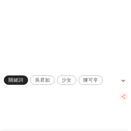
關鍵詞
吳君如
少女
陳可辛
陳是知