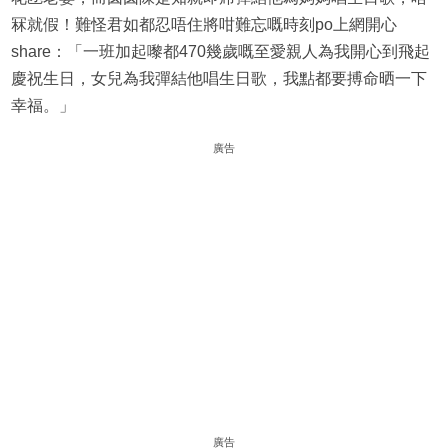
冧就假！難怪君如都忍唔住將咁難忘嘅時刻po上網開心
share：「一班加起嚟都470幾歲嘅至愛親人為我開心到飛起
慶祝生日，女兒為我彈結他唱生日歌，我點都要搏命晒一下
幸福。」
廣告
廣告