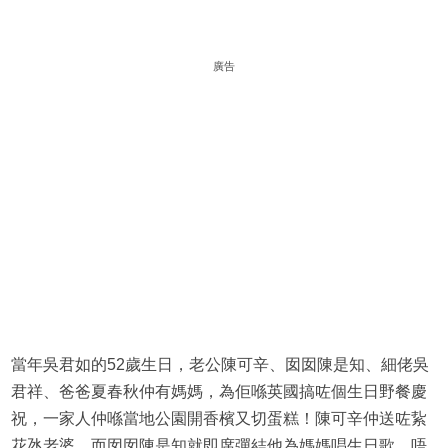
廣告
當年吳君如的52歲生日，老公陳可辛、囡囡陳是知、細佬吳
君祥、爸爸夏春秋仲有媽媽，為佢喺英國搞咗個生日野餐慶
祝，一家人仲喺當地公園開香檳又切蛋糕！陳可辛仲送咗紥
花氹老婆，而囡囡陳是知就即席彈結他為媽媽唱生日歌，唔