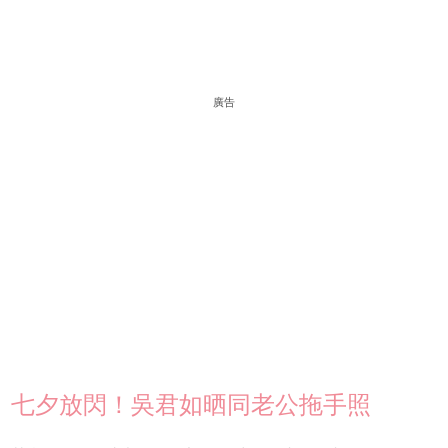
廣告
七夕放閃！吳君如晒同老公拖手照