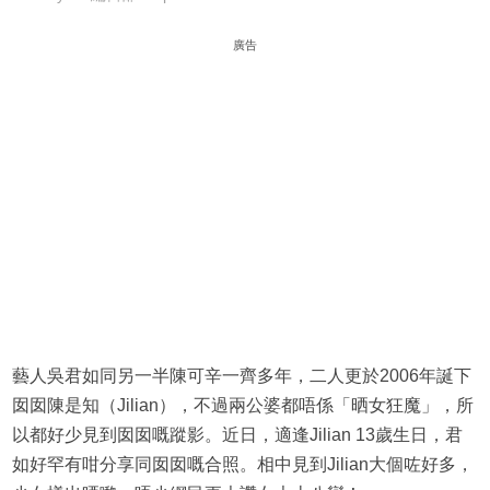
廣告
藝人吳君如同另一半陳可辛一齊多年，二人更於2006年誕下
囡囡陳是知（Jilian），不過兩公婆都唔係「晒女狂魔」，所
以都好少見到囡囡嘅蹤影。近日，適逢Jilian 13歲生日，君
如好罕有咁分享同囡囡嘅合照。相中見到Jilian大個咗好多，