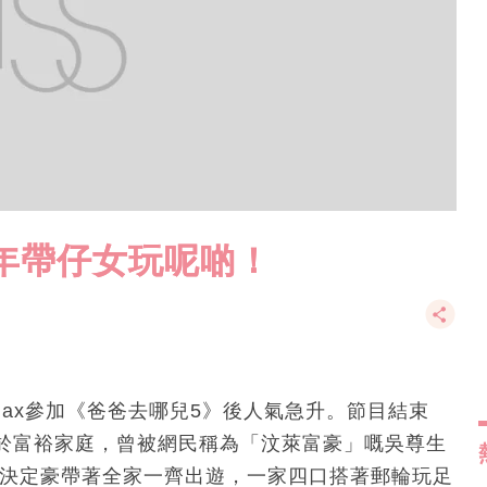
年帶仔女玩呢啲！
囝Max參加《爸爸去哪兒5》後人氣急升。節目結束
於富裕家庭，曾被網民稱為「汶萊富豪」嘅吳尊生
尊決定豪帶著全家一齊出遊，一家四口搭著郵輪玩足