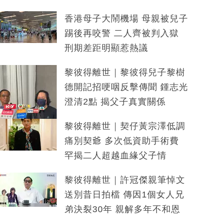
香港母子大鬧機場 母親被兒子
踢後再咬警 二人齊被判入獄
刑期差距明顯惹熱議
黎彼得離世｜黎彼得兒子黎樹
德開記招哽咽反擊傳聞 鍾志光
澄清2點 揭父子真實關係
黎彼得離世｜契仔黃宗澤低調
痛別契爺 多次低資助手術費
罕揭二人超越血緣父子情
黎彼得離世｜許冠傑親筆悼文
送別昔日拍檔 傳因1個女人兄
弟決裂30年 親解多年不和恩