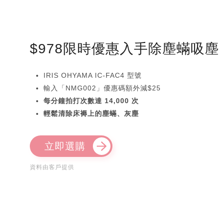
$978限時優惠入手除塵蟎吸
IRIS OHYAMA IC-FAC4 型號
輸入「NMG002」優惠碼額外減$25
每分鐘拍打次數達 14,000 次
輕鬆清除床褥上的塵蟎、灰塵
立即選購
資料由客戶提供