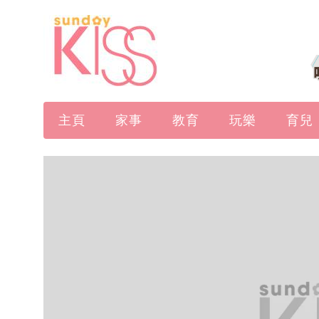
主頁
家事
教育
玩樂
育兒