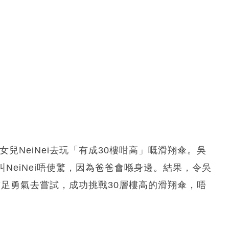
女兒NeiNei去玩「有成30樓咁高」嘅滑翔傘。吳
NeiNei唔使驚，因為爸爸會喺身邊。結果，令吳
願鼓足勇氣去嘗試，成功挑戰30層樓高的滑翔傘，唔