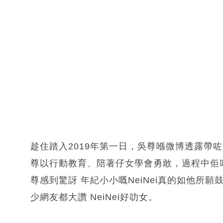
趁住踏入2019年第一日，吳尊喺微博透露帶咗
尊以行動教育、陪著仔女學會勇敢，過程中佢叫
尊感到驚訝 年紀小小嘅NeiNei真的如他所
少網友都大讚 NeiNei好叻女。