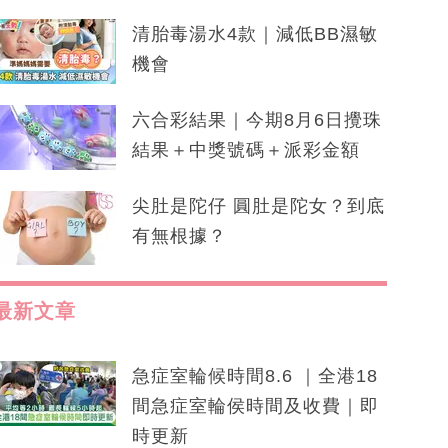
清胎毒湯水4款｜減低BB濕敏
機會
六合彩結果｜今期8月6日攪珠
結果＋中獎號碼＋派彩金額
尖肚是陀仔 圓肚是陀女？到底
有無根據？
最新文章
急症室輪候時間8.6 ｜全港18
間急症室輪侯時間及收費｜即
時更新